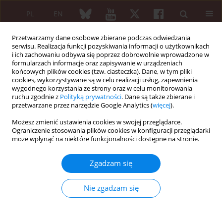
PL
EN
Przetwarzamy dane osobowe zbierane podczas odwiedzania
serwisu. Realizacja funkcji pozyskiwania informacji o użytkownikach
i ich zachowaniu odbywa się poprzez dobrowolnie wprowadzone w
formularzach informacje oraz zapisywanie w urządzeniach
końcowych plików cookies (tzw. ciasteczka). Dane, w tym pliki
cookies, wykorzystywane są w celu realizacji usług, zapewnienia
wygodnego korzystania ze strony oraz w celu monitorowania
Słowo kluczowe
physical therapy
ruchu zgodnie z
Polityką prywatności
. Dane są także zbierane i
modalities
przetwarzane przez narzędzie Google Analytics (
więcej
).
Możesz zmienić ustawienia cookies w swojej przeglądarce.
Ograniczenie stosowania plików cookies w konfiguracji przeglądarki
może wpłynąć na niektóre funkcjonalności dostępne na stronie.
PRACA PRZEGLĄDOWA
Zastosowanie pola magnetycznego w terapii
Zgadzam się
osób z reumatoidalnym zapaleniem stawów.
Przegląd piśmiennictwa
Nie zgadzam się
Jolanta Zwolińska
,
Monika Gąsior
,
Elżbieta Śnieżek
,
Andrzej Kwolek
Reumatologia 2016;54(4):201-206
DOI
:
https://doi.org/10.5114/reum.2016.62475