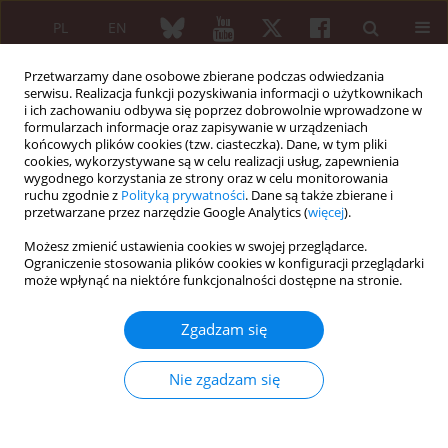
PL
EN
Przetwarzamy dane osobowe zbierane podczas odwiedzania
serwisu. Realizacja funkcji pozyskiwania informacji o użytkownikach
i ich zachowaniu odbywa się poprzez dobrowolnie wprowadzone w
formularzach informacje oraz zapisywanie w urządzeniach
końcowych plików cookies (tzw. ciasteczka). Dane, w tym pliki
cookies, wykorzystywane są w celu realizacji usług, zapewnienia
wygodnego korzystania ze strony oraz w celu monitorowania
Słowo kluczowe
platelet
ruchu zgodnie z
Polityką prywatności
. Dane są także zbierane i
distribution width
przetwarzane przez narzędzie Google Analytics (
więcej
).
Możesz zmienić ustawienia cookies w swojej przeglądarce.
Ograniczenie stosowania plików cookies w konfiguracji przeglądarki
może wpłynąć na niektóre funkcjonalności dostępne na stronie.
PRACA ORYGINALNA
The relationship between platelet
Zgadzam się
distribution width and disease
activity in patients with polymyositis
Nie zgadzam się
Gokhan Sargin
,
Ceren Demir
,
Songül Cildag
,
Taskin Senturk
Reumatologia 2022;60(5):351-356
DOI
:
https://doi.org/10.5114/reum.2022.120760