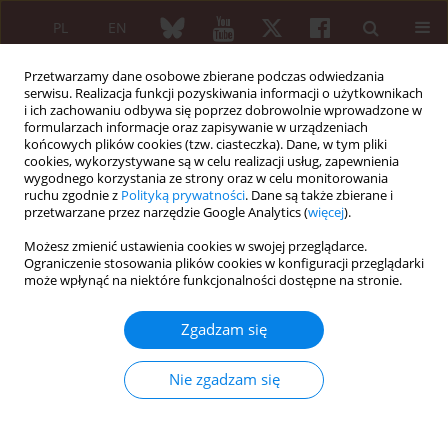
PL
EN
Przetwarzamy dane osobowe zbierane podczas odwiedzania
serwisu. Realizacja funkcji pozyskiwania informacji o użytkownikach
i ich zachowaniu odbywa się poprzez dobrowolnie wprowadzone w
formularzach informacje oraz zapisywanie w urządzeniach
końcowych plików cookies (tzw. ciasteczka). Dane, w tym pliki
cookies, wykorzystywane są w celu realizacji usług, zapewnienia
wygodnego korzystania ze strony oraz w celu monitorowania
Słowo kluczowe
przewlekła
ruchu zgodnie z
Polityką prywatności
. Dane są także zbierane i
choroba nerek
przetwarzane przez narzędzie Google Analytics (
więcej
).
Możesz zmienić ustawienia cookies w swojej przeglądarce.
Ograniczenie stosowania plików cookies w konfiguracji przeglądarki
może wpłynąć na niektóre funkcjonalności dostępne na stronie.
PRACA PRZEGLĄDOWA
Nefrogenne włóknienie układowe
Zgadzam się
Olga Borys
,
Maria Majdan
,
Ewa Wielosz
,
Iwona Żychowska
Reumatologia 2009;47(1):34-38
Nie zgadzam się
Streszczenie
Artykuł
(PDF)