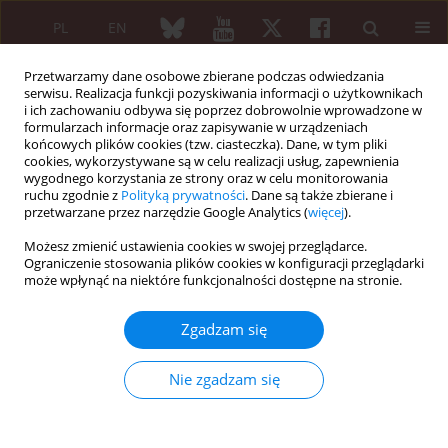
PL
EN
Przetwarzamy dane osobowe zbierane podczas odwiedzania
serwisu. Realizacja funkcji pozyskiwania informacji o użytkownikach
i ich zachowaniu odbywa się poprzez dobrowolnie wprowadzone w
formularzach informacje oraz zapisywanie w urządzeniach
końcowych plików cookies (tzw. ciasteczka). Dane, w tym pliki
cookies, wykorzystywane są w celu realizacji usług, zapewnienia
wygodnego korzystania ze strony oraz w celu monitorowania
Słowo kluczowe
rakowiak
ruchu zgodnie z
Polityką prywatności
. Dane są także zbierane i
trzustki
przetwarzane przez narzędzie Google Analytics (
więcej
).
Możesz zmienić ustawienia cookies w swojej przeglądarce.
Ograniczenie stosowania plików cookies w konfiguracji przeglądarki
może wpłynąć na niektóre funkcjonalności dostępne na stronie.
Opis przypadku
Rakowiak trzustki z przerzutami do wątroby u
Zgadzam się
młodej kobiety chorej na toczeń rumieniowaty
układowy
Nie zgadzam się
Beata Trzcińska-Butkiewicz
,
Małgorzata Łukjanowicz
,
Marek Brzosko
Reumatologia 2007;45(6):436-438
Streszczenie
Artykuł
(PDF)