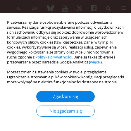
PL
EN
Przetwarzamy dane osobowe zbierane podczas odwiedzania
serwisu. Realizacja funkcji pozyskiwania informacji o użytkownikach
i ich zachowaniu odbywa się poprzez dobrowolnie wprowadzone w
formularzach informacje oraz zapisywanie w urządzeniach
końcowych plików cookies (tzw. ciasteczka). Dane, w tym pliki
cookies, wykorzystywane są w celu realizacji usług, zapewnienia
wygodnego korzystania ze strony oraz w celu monitorowania
Słowo kluczowe
salusin-β
ruchu zgodnie z
Polityką prywatności
. Dane są także zbierane i
przetwarzane przez narzędzie Google Analytics (
więcej
).
Możesz zmienić ustawienia cookies w swojej przeglądarce.
PRACA ORYGINALNA
Ograniczenie stosowania plików cookies w konfiguracji przeglądarki
Serum salusin-α and salusin-β levels
może wpłynąć na niektóre funkcjonalności dostępne na stronie.
in patients with psoriatic arthritis
Zgadzam się
Senol Kobak
,
Tennur Atabay
,
Muhittin Akyildiz
,
Ayse
Gokduman
,
Huseyin Vura
Reumatologia 2022;60(5):306-310
Nie zgadzam się
DOI
:
https://doi.org/10.5114/reum.2022.120753
Streszczenie
Artykuł
(PDF)