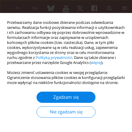
PL
EN
Przetwarzamy dane osobowe zbierane podczas odwiedzania
serwisu. Realizacja funkcji pozyskiwania informacji o użytkownikach
i ich zachowaniu odbywa się poprzez dobrowolnie wprowadzone w
formularzach informacje oraz zapisywanie w urządzeniach
końcowych plików cookies (tzw. ciasteczka). Dane, w tym pliki
cookies, wykorzystywane są w celu realizacji usług, zapewnienia
wygodnego korzystania ze strony oraz w celu monitorowania
1/2012 vol. 50
ruchu zgodnie z
Polityką prywatności
. Dane są także zbierane i
przetwarzane przez narzędzie Google Analytics (
więcej
).
KRÓTKIE DONIESIENIE
Możesz zmienić ustawienia cookies w swojej przeglądarce.
Ograniczenie stosowania plików cookies w konfiguracji przeglądarki
Dziesiąty Kongres Europejskiej
może wpłynąć na niektóre funkcjonalności dostępne na stronie.
Federacji Medycyny
Zgadzam się
Wewnętrznej
Nie zgadzam się
Ateny, 5–8 października 2011 r.