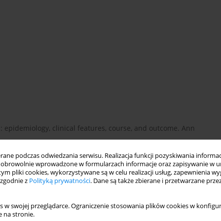
is: epidemiology, clinical features, course, and outcome. Ann
ne podczas odwiedzania serwisu. Realizacja funkcji pozyskiwania informacj
obrowolnie wprowadzone w formularzach informacje oraz zapisywanie w u
 tym pliki cookies, wykorzystywane są w celu realizacji usług, zapewnienia 
of psoriatic arthritis in the population of the United States. J
 zgodnie z
Polityką prywatności
. Dane są także zbierane i przetwarzane prze
s w swojej przeglądarce. Ograniczenie stosowania plików cookies w konfigur
 na stronie.