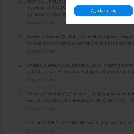
3.
Ramiro S, Smolen JS, Landewe R, et al. Pharmacological 
review for the 2015 update of the EULAR recommenda
Zgadzam się
Dis 2016; 75: 490-498.
Google Scholar
4.
Gossec L, Smolen JS, Ramiro S, et al. European Leag
management of psoriatic arthritis with pharmacologi
Google Scholar
5.
Smolen JS, Braun J, Dougados M, et al. Treating spondy
arthritis, to target: recommendations of an internatio
Google Scholar
6.
Schoels M, Aletaha D, Funovits J, et al. Application o
psoriatic arthritis. Ann Rheum Dis 2010; 69: 1441-144
Google Scholar
7.
Goldsmith CH, Smythe HA, Helewa A. Interpretation an
Google Scholar