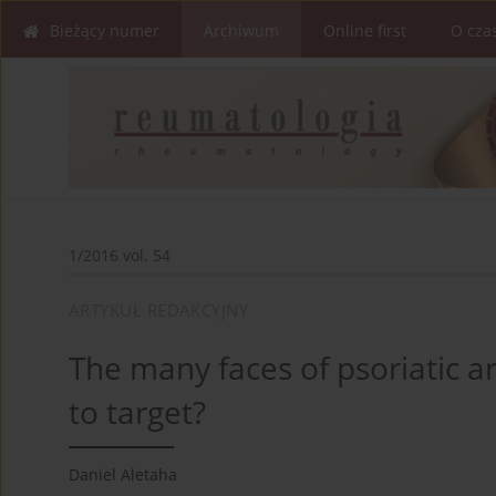
Bieżący numer
Archiwum
Online first
O cza
1/2016 vol. 54
ARTYKUŁ REDAKCYJNY
The many faces of psoriatic ar
to target?
Daniel Aletaha