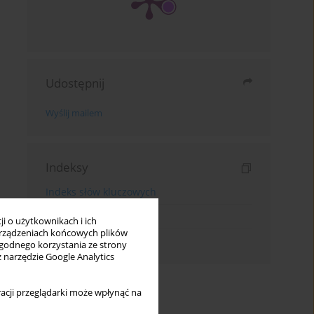
Udostępnij
Wyślij mailem
Indeksy
Indeks słów kluczowych
Indeks dziedzin
i o użytkownikach i ich
rządzeniach końcowych plików
Indeks autorów
wygodnego korzystania ze strony
z narzędzie Google Analytics
acji przeglądarki może wpłynąć na