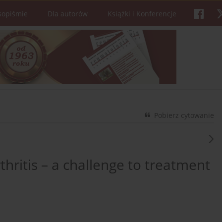
sopiśmie
Dla autorów
Książki i Konferencje
Pobierz cytowanie
thritis – a challenge to treatment