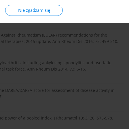
treatment of psoriatic arthritis: a systematic literature
tions for the management of psoriatic arthritis. Ann Rheum
Nie zgadzam się
ue Against Rheumatism (EULAR) recommendations for the
cal therapies: 2015 update. Ann Rheum Dis 2016; 75: 499-510.
loarthritis, including ankylosing spondylitis and psoriatic
nal task force. Ann Rheum Dis 2014; 73: 6-16.
f the DAREA/DAPSA score for assessment of disease activity in
7.
d power of a pooled index. J Rheumatol 1993; 20: 575-578.