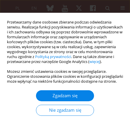
PL
EN
Przetwarzamy dane osobowe zbierane podczas odwiedzania
serwisu. Realizacja funkcji pozyskiwania informacji o użytkownikach
i ich zachowaniu odbywa się poprzez dobrowolnie wprowadzone w
formularzach informacje oraz zapisywanie w urządzeniach
końcowych plików cookies (tzw. ciasteczka). Dane, w tym pliki
cookies, wykorzystywane są w celu realizacji usług, zapewnienia
wygodnego korzystania ze strony oraz w celu monitorowania
3/2006 vol. 44
ruchu zgodnie z
Polityką prywatności
. Dane są także zbierane i
przetwarzane przez narzędzie Google Analytics (
więcej
).
Możesz zmienić ustawienia cookies w swojej przeglądarce.
Ograniczenie stosowania plików cookies w konfiguracji przeglądarki
Opis przypadku
może wpłynąć na niektóre funkcjonalności dostępne na stronie.
Leczenie operacyjne i
Zgadzam się
znieczulenie pacjenta z chorobą
Nie zgadzam się
von Willebranda