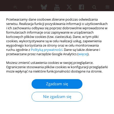
PL
EN
Przetwarzamy dane osobowe zbierane podczas odwiedzania
serwisu. Realizacja funkcji pozyskiwania informacji o użytkownikach
i ich zachowaniu odbywa się poprzez dobrowolnie wprowadzone w
formularzach informacje oraz zapisywanie w urządzeniach
końcowych plików cookies (tzw. ciasteczka). Dane, w tym pliki
cookies, wykorzystywane są w celu realizacji usług, zapewnienia
wygodnego korzystania ze strony oraz w celu monitorowania
4/2023 vol. 61
ruchu zgodnie z
Polityką prywatności
. Dane są także zbierane i
przetwarzane przez narzędzie Google Analytics (
więcej
).
PRACA PRZEGLĄDOWA
Możesz zmienić ustawienia cookies w swojej przeglądarce.
Ograniczenie stosowania plików cookies w konfiguracji przeglądarki
Autoimmune
może wpłynąć na niektóre funkcjonalności dostępne na stronie.
polyendocrine syndromes
Zgadzam się
associated with autoimmune
Nie zgadzam się
rheumatic diseases