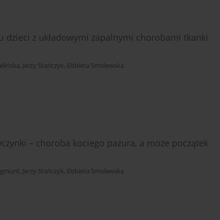
 u dzieci z układowymi zapalnymi chorobami tkanki
elińska
,
Jerzy Stańczyk
,
Elżbieta Smolewska
ewczynki – choroba kociego pazura, a może początek
ygmunt
,
Jerzy Stańczyk
,
Elżbieta Smolewska