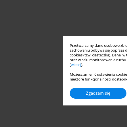
Przetwarzamy dane osobowe zbiera
zachowaniu odbywa się poprzez d
cookies (tzw. ciasteczka). Dane, w
oraz w celu monitorowania ruchu
(
więcej
).
Możesz zmienić ustawienia cookie
niektóre funkcjonalności dostępne
Zgadzam się