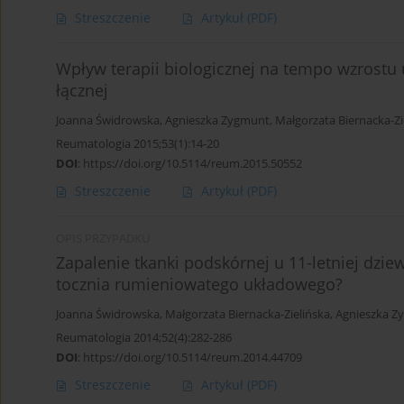
Streszczenie
Artykuł
(PDF)
Wpływ terapii biologicznej na tempo wzrostu
łącznej
Joanna Świdrowska
,
Agnieszka Zygmunt
,
Małgorzata Biernacka-Zi
Reumatologia 2015;53(1):14-20
DOI
:
https://doi.org/10.5114/reum.2015.50552
Streszczenie
Artykuł
(PDF)
OPIS PRZYPADKU
Zapalenie tkanki podskórnej u 11-letniej dzi
tocznia rumieniowatego układowego?
Joanna Świdrowska
,
Małgorzata Biernacka-Zielińska
,
Agnieszka Z
Reumatologia 2014;52(4):282-286
DOI
:
https://doi.org/10.5114/reum.2014.44709
Streszczenie
Artykuł
(PDF)