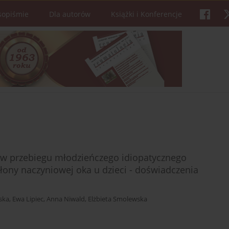
sopiśmie
Dla autorów
Książki i Konferencje
 w przebiegu młodzieńczego idiopatycznego
ony naczyniowej oka u dzieci - doświadczenia
ska
,
Ewa Lipiec
,
Anna Niwald
,
Elżbieta Smolewska