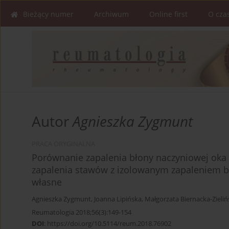
Bieżący numer
Archiwum
Online first
O cza
Autor
Agnieszka Zygmunt
PRACA ORYGINALNA
Porównanie zapalenia błony naczyniowej oka
zapalenia stawów z izolowanym zapaleniem bł
własne
Agnieszka Zygmunt
,
Joanna Lipińska
,
Małgorzata Biernacka-Zieliń
Reumatologia 2018;56(3):149-154
DOI
:
https://doi.org/10.5114/reum.2018.76902