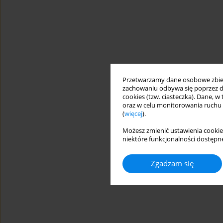
Przetwarzamy dane osobowe zbiera
zachowaniu odbywa się poprzez d
cookies (tzw. ciasteczka). Dane, w
oraz w celu monitorowania ruchu
(
więcej
).
Możesz zmienić ustawienia cookie
niektóre funkcjonalności dostępne
Zgadzam się