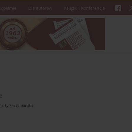
sopiśmie
Dla autorów
Książki i Konferencje
z
na Tylki-Szymańska