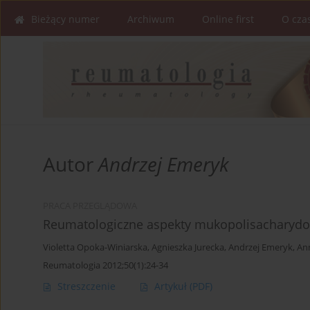
Bieżący numer
Archiwum
Online first
O cza
Autor
Andrzej Emeryk
PRACA PRZEGLĄDOWA
Reumatologiczne aspekty mukopolisacharydo
Violetta Opoka-Winiarska
,
Agnieszka Jurecka
,
Andrzej Emeryk
,
An
Reumatologia 2012;50(1):24-34
Streszczenie
Artykuł
(PDF)