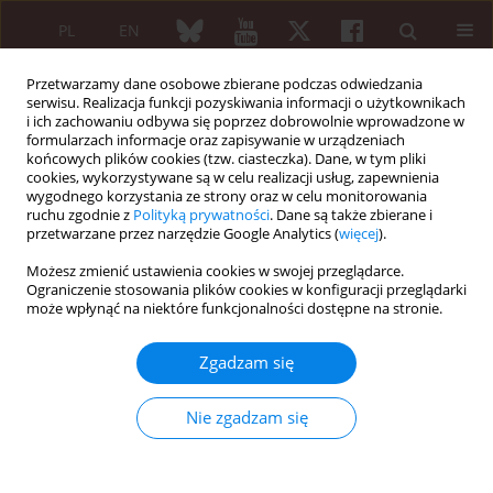
PL
EN
Przetwarzamy dane osobowe zbierane podczas odwiedzania
serwisu. Realizacja funkcji pozyskiwania informacji o użytkownikach
i ich zachowaniu odbywa się poprzez dobrowolnie wprowadzone w
formularzach informacje oraz zapisywanie w urządzeniach
końcowych plików cookies (tzw. ciasteczka). Dane, w tym pliki
cookies, wykorzystywane są w celu realizacji usług, zapewnienia
wygodnego korzystania ze strony oraz w celu monitorowania
1/2012 vol. 50
ruchu zgodnie z
Polityką prywatności
. Dane są także zbierane i
przetwarzane przez narzędzie Google Analytics (
więcej
).
PRACA PRZEGLĄDOWA
Możesz zmienić ustawienia cookies w swojej przeglądarce.
Ograniczenie stosowania plików cookies w konfiguracji przeglądarki
Reumatologiczne aspekty
może wpłynąć na niektóre funkcjonalności dostępne na stronie.
mukopolisacharydoz
Zgadzam się
Nie zgadzam się
Violetta Opoka-Winiarska
,
Agnieszka Jurecka
,
Andrzej Emeryk
,
Anna Tylki-Szymańska
Więcej