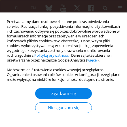
PL
EN
Przetwarzamy dane osobowe zbierane podczas odwiedzania
serwisu. Realizacja funkcji pozyskiwania informacji o użytkownikach
i ich zachowaniu odbywa się poprzez dobrowolnie wprowadzone w
formularzach informacje oraz zapisywanie w urządzeniach
końcowych plików cookies (tzw. ciasteczka). Dane, w tym pliki
cookies, wykorzystywane są w celu realizacji usług, zapewnienia
wygodnego korzystania ze strony oraz w celu monitorowania
Słowo kluczowe
zespół kanału
ruchu zgodnie z
Polityką prywatności
. Dane są także zbierane i
nadgarstka
przetwarzane przez narzędzie Google Analytics (
więcej
).
Możesz zmienić ustawienia cookies w swojej przeglądarce.
Ograniczenie stosowania plików cookies w konfiguracji przeglądarki
Artykuł przeglądowy
może wpłynąć na niektóre funkcjonalności dostępne na stronie.
Zwodnicze maski kliniczne zespołów bólowych
układu ruchu
Zgadzam się
Leszek Szczepański
,
Anna Szczepańska-Szerej
Reumatologia 2006;44(6):315-319
Nie zgadzam się
Streszczenie
Artykuł
(PDF)