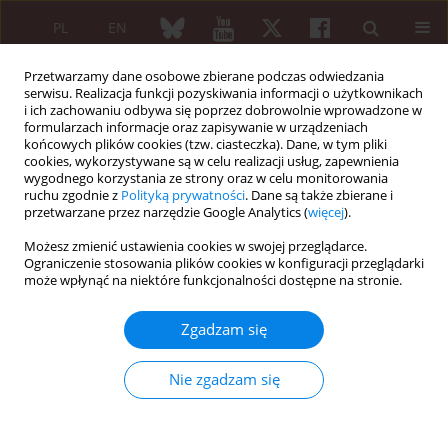
PL
EN
Przetwarzamy dane osobowe zbierane podczas odwiedzania
serwisu. Realizacja funkcji pozyskiwania informacji o użytkownikach
i ich zachowaniu odbywa się poprzez dobrowolnie wprowadzone w
formularzach informacje oraz zapisywanie w urządzeniach
końcowych plików cookies (tzw. ciasteczka). Dane, w tym pliki
cookies, wykorzystywane są w celu realizacji usług, zapewnienia
wygodnego korzystania ze strony oraz w celu monitorowania
Słowo kluczowe
dysostosis
ruchu zgodnie z
Polityką prywatności
. Dane są także zbierane i
multiplex
przetwarzane przez narzędzie Google Analytics (
więcej
).
Możesz zmienić ustawienia cookies w swojej przeglądarce.
Ograniczenie stosowania plików cookies w konfiguracji przeglądarki
OPIS PRZYPADKU
może wpłynąć na niektóre funkcjonalności dostępne na stronie.
Kostno-stawowa manifestacja
mukopolisacharydozy typu VI (choroby
Zgadzam się
Maroteaux-Lamy’ego)
Agnieszka Jurecka
,
Violetta Opoka-Winiarska
,
Jacek Szczepański
,
Nie zgadzam się
Agnieszka Różdżyńska
,
Jolanta Marucha
,
Anna Tylki-Szymańska
Reumatologia 2011;49(4):288-293