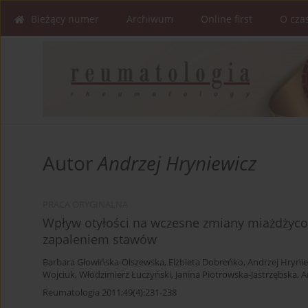
Bieżący numer
Archiwum
Online first
O cza
Autor
Andrzej Hryniewicz
PRACA ORYGINALNA
Wpływ otyłości na wczesne zmiany miażdżyco
zapaleniem stawów
Barbara Głowińska-Olszewska
,
Elżbieta Dobreńko
,
Andrzej Hrynie
Wojciuk
,
Włodzimierz Łuczyński
,
Janina Piotrowska-Jastrzębska
,
A
Reumatologia 2011;49(4):231-238