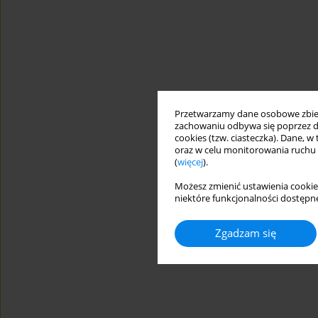
Przetwarzamy dane osobowe zbiera
zachowaniu odbywa się poprzez d
cookies (tzw. ciasteczka). Dane, w
oraz w celu monitorowania ruchu
(
więcej
).
Możesz zmienić ustawienia cookie
niektóre funkcjonalności dostępne
Zgadzam się