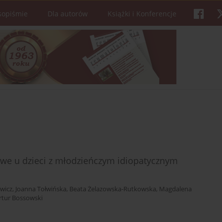
sopiśmie
Dla autorów
Książki i Konferencje
we u dzieci z młodzieńczym idiopatycznym
wicz
,
Joanna Tołwińska
,
Beata Żelazowska-Rutkowska
,
Magdalena
rtur Bossowski