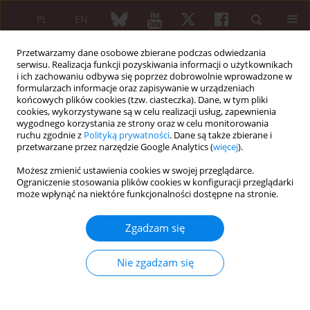
PL
EN
Przetwarzamy dane osobowe zbierane podczas odwiedzania
serwisu. Realizacja funkcji pozyskiwania informacji o użytkownikach
i ich zachowaniu odbywa się poprzez dobrowolnie wprowadzone w
formularzach informacje oraz zapisywanie w urządzeniach
końcowych plików cookies (tzw. ciasteczka). Dane, w tym pliki
cookies, wykorzystywane są w celu realizacji usług, zapewnienia
wygodnego korzystania ze strony oraz w celu monitorowania
Autor
Andrzej Walkiewicz
ruchu zgodnie z
Polityką prywatności
. Dane są także zbierane i
przetwarzane przez narzędzie Google Analytics (
więcej
).
Możesz zmienić ustawienia cookies w swojej przeglądarce.
Osteoartrologia
Ograniczenie stosowania plików cookies w konfiguracji przeglądarki
Rola oceny 10-letniego ryzyka złamania kości za
może wpłynąć na niektóre funkcjonalności dostępne na stronie.
pomocą metody FRAX w kwalifikowaniu do
badania w kierunku osteoporozy. Wyniki
Zgadzam się
programu POMOST
Nie zgadzam się
Jerzy Przedlacki
,
Krystyna Księżopolska-Orłowska
,
Artur Grodzki
,
Tomasz Bartuszek
,
Dorota Bartuszek
,
Andrzej Świrski
,
Ewa Loth
,
Jan
Musiał
,
Elżbieta Łuczak
,
Paweł Teter
,
Andrzej Łasiewicki
,
Andrzej
Walkiewicz
,
Iwona Drozdowska-Rusinowicz