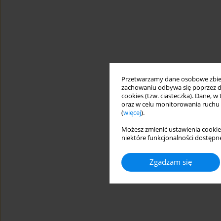
Przetwarzamy dane osobowe zbiera
zachowaniu odbywa się poprzez d
cookies (tzw. ciasteczka). Dane, w
oraz w celu monitorowania ruchu
(
więcej
).
Możesz zmienić ustawienia cookie
niektóre funkcjonalności dostępne
Zgadzam się