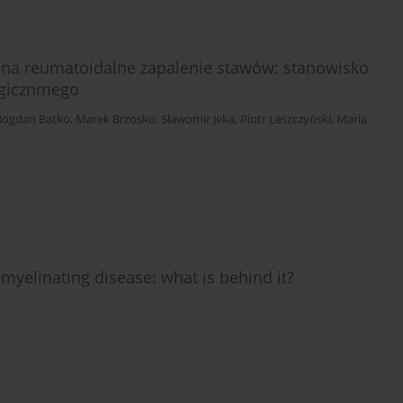
h na reumatoidalne zapalenie stawów: stanowisko
ogicznmego
Bogdan Batko
,
Marek Brzosko
,
Sławomir Jeka
,
Piotr Leszczyński
,
Maria
d
myelinating disease: what is behind it?