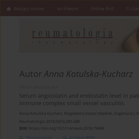
Bieżący numer
Archiwum
Online first
O cza
Autor
Anna Kotulska-Kucharz
PRACA ORYGINALNA
Serum angiostatin and endostatin level in pat
immune complex small vessel vasculitis
Anna Kotulska-Kucharz
,
Magdalena Kopeć-Mędrek
,
Eugeniusz J. 
Reumatologia 2018;56(5):285-288
DOI
:
https://doi.org/10.5114/reum.2018.79498
Streszczenie
Artykuł
(PDF)