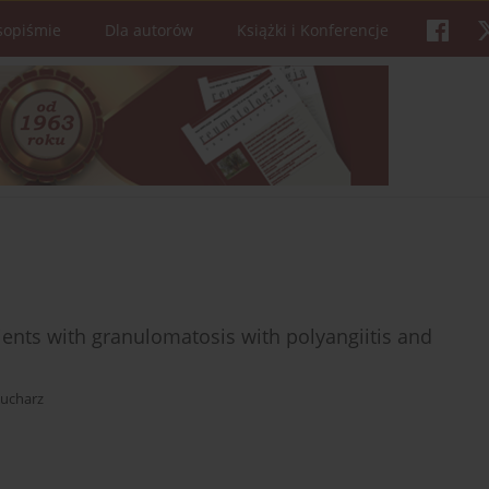
sopiśmie
Dla autorów
Książki i Konferencje
ients with granulomatosis with polyangiitis and
Kucharz