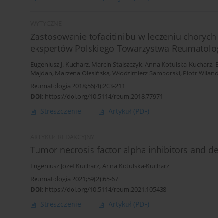
WYTYCZNE
Zastosowanie tofacitinibu w leczeniu choryc
ekspertów Polskiego Towarzystwa Reumatol
Eugeniusz J. Kucharz
,
Marcin Stajszczyk
,
Anna Kotulska-Kucharz
,
Majdan
,
Marzena Olesińska
,
Włodzimierz Samborski
,
Piotr Wilan
Reumatologia 2018;56(4):203-211
DOI
:
https://doi.org/10.5114/reum.2018.77971
Streszczenie
Artykuł
(PDF)
ARTYKUŁ REDAKCYJNY
Tumor necrosis factor alpha inhibitors and de
Eugeniusz Józef Kucharz
,
Anna Kotulska-Kucharz
Reumatologia 2021;59(2):65-67
DOI
:
https://doi.org/10.5114/reum.2021.105438
Streszczenie
Artykuł
(PDF)