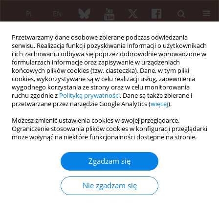
PL
EN
Przetwarzamy dane osobowe zbierane podczas odwiedzania
serwisu. Realizacja funkcji pozyskiwania informacji o użytkownikach
i ich zachowaniu odbywa się poprzez dobrowolnie wprowadzone w
formularzach informacje oraz zapisywanie w urządzeniach
końcowych plików cookies (tzw. ciasteczka). Dane, w tym pliki
cookies, wykorzystywane są w celu realizacji usług, zapewnienia
wygodnego korzystania ze strony oraz w celu monitorowania
5/2018 vol. 56
ruchu zgodnie z
Polityką prywatności
. Dane są także zbierane i
przetwarzane przez narzędzie Google Analytics (
więcej
).
PRACA ORYGINALNA
Możesz zmienić ustawienia cookies w swojej przeglądarce.
Ograniczenie stosowania plików cookies w konfiguracji przeglądarki
Serum angiostatin and
może wpłynąć na niektóre funkcjonalności dostępne na stronie.
endostatin level in patients with
Zgadzam się
granulomatosis with
Nie zgadzam się
polyangiitis and immune
complex small vessel vasculitis