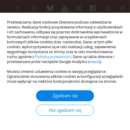
PL
EN
Przetwarzamy dane osobowe zbierane podczas odwiedzania
serwisu. Realizacja funkcji pozyskiwania informacji o użytkownikach
i ich zachowaniu odbywa się poprzez dobrowolnie wprowadzone w
formularzach informacje oraz zapisywanie w urządzeniach
końcowych plików cookies (tzw. ciasteczka). Dane, w tym pliki
cookies, wykorzystywane są w celu realizacji usług, zapewnienia
wygodnego korzystania ze strony oraz w celu monitorowania
Autor
Beata Żelazowska-
ruchu zgodnie z
Polityką prywatności
. Dane są także zbierane i
Rutkowska
przetwarzane przez narzędzie Google Analytics (
więcej
).
Możesz zmienić ustawienia cookies w swojej przeglądarce.
Ograniczenie stosowania plików cookies w konfiguracji przeglądarki
może wpłynąć na niektóre funkcjonalności dostępne na stronie.
PRACA ORYGINALNA
Wpływ otyłości na wczesne zmiany miażdżycowe
Zgadzam się
u dzieci z młodzieńczym idiopatycznym
zapaleniem stawów
Nie zgadzam się
Barbara Głowińska-Olszewska
,
Elżbieta Dobreńko
,
Andrzej Hryniewicz
,
Joanna Tołwińska
,
Beata Żelazowska-Rutkowska
,
Magdalena Wojciuk
,
Włodzimierz Łuczyński
,
Janina Piotrowska-Jastrzębska
,
Artur
Bossowski