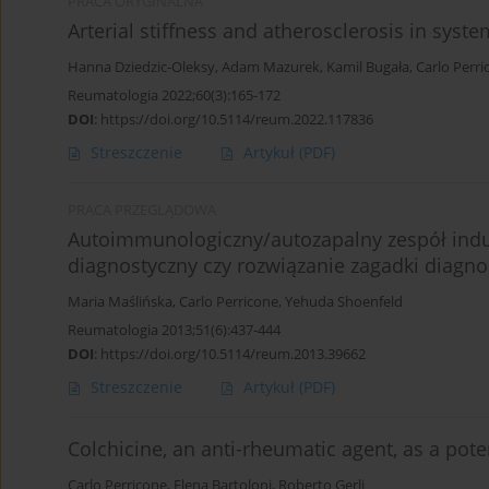
PRACA ORYGINALNA
Arterial stiffness and atherosclerosis in sys
Hanna Dziedzic-Oleksy
,
Adam Mazurek
,
Kamil Bugała
,
Carlo Perri
Reumatologia 2022;60(3):165-172
DOI
:
https://doi.org/10.5114/reum.2022.117836
Streszczenie
Artykuł
(PDF)
PRACA PRZEGLĄDOWA
Autoimmunologiczny/autozapalny zespół ind
diagnostyczny czy rozwiązanie zagadki diagno
Maria Maślińska
,
Carlo Perricone
,
Yehuda Shoenfeld
Reumatologia 2013;51(6):437-444
DOI
:
https://doi.org/10.5114/reum.2013.39662
Streszczenie
Artykuł
(PDF)
Colchicine, an anti-rheumatic agent, as a po
Carlo Perricone
,
Elena Bartoloni
,
Roberto Gerli