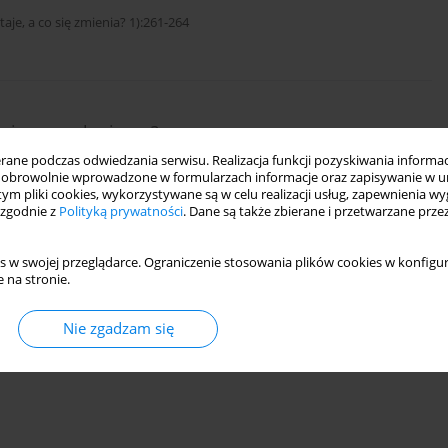
je, a co się zmienia? 1):261-264
utoimmunologiczny?
ne podczas odwiedzania serwisu. Realizacja funkcji pozyskiwania informacj
 Carolis
obrowolnie wprowadzone w formularzach informacje oraz zapisywanie w u
 tym pliki cookies, wykorzystywane są w celu realizacji usług, zapewnienia 
 zgodnie z
Polityką prywatności
. Dane są także zbierane i przetwarzane prze
s w swojej przeglądarce. Ograniczenie stosowania plików cookies w konfigur
 na stronie.
tential compound for the treatment of COVID-19
Nie zgadzam się