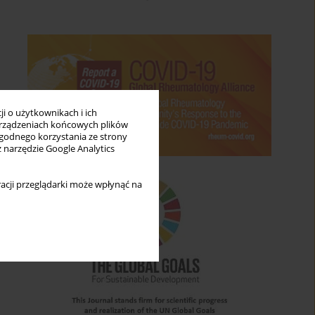
i o użytkownikach i ich
rządzeniach końcowych plików
wygodnego korzystania ze strony
z narzędzie Google Analytics
acji przeglądarki może wpłynąć na