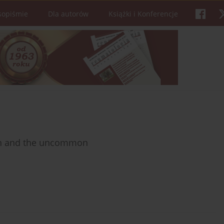
sopiśmie
Dla autorów
Książki i Konferencje
on and the uncommon