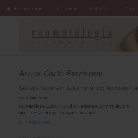
Bieżący numer
Archiwum
Online first
O cza
Autor
Carlo Perricone
Genetic factors in autoimmunity: the comm
Carlo Perricone
Reumatologia 2026;64 (Suppl 1)(Navigate Autoimmunity ):10
DOI
:
https://doi.org/10.5114/reum/220010
Artykuł
(PDF)