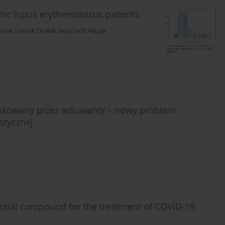
temic lupus erythematosus patients
cone
,
Leszek Drabik
,
Wojciech Płazak
ukowany przez adiuwanty – nowy problem
stycznej
tential compound for the treatment of COVID-19