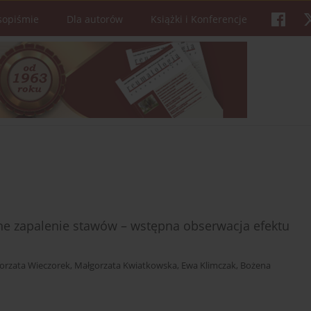
sopiśmie
Dla autorów
Książki i Konferencje
ne zapalenie stawów – wstępna obserwacja efektu
orzata Wieczorek
,
Małgorzata Kwiatkowska
,
Ewa Klimczak
,
Bożena