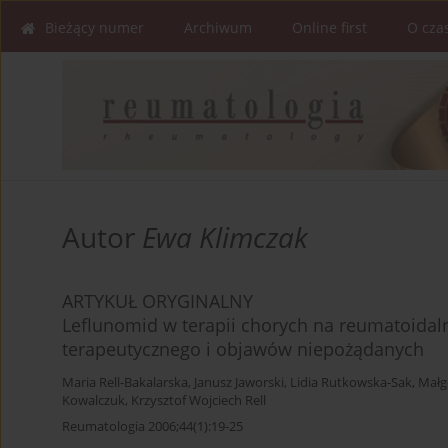
Bieżący numer
Archiwum
Online first
O cza
Autor
Ewa Klimczak
ARTYKUŁ ORYGINALNY
Leflunomid w terapii chorych na reumatoidal
terapeutycznego i objawów niepożądanych
Maria Rell-Bakalarska
,
Janusz Jaworski
,
Lidia Rutkowska-Sak
,
Małg
Kowalczuk
,
Krzysztof Wojciech Rell
Reumatologia 2006;44(1):19-25