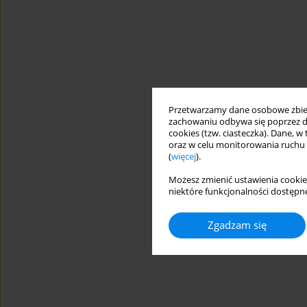
Przetwarzamy dane osobowe zbiera
zachowaniu odbywa się poprzez d
cookies (tzw. ciasteczka). Dane, w
oraz w celu monitorowania ruchu
(
więcej
).
Możesz zmienić ustawienia cookie
niektóre funkcjonalności dostępne
Zgadzam się