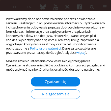
PL
EN
Przetwarzamy dane osobowe zbierane podczas odwiedzania
serwisu. Realizacja funkcji pozyskiwania informacji o użytkownikach
i ich zachowaniu odbywa się poprzez dobrowolnie wprowadzone w
formularzach informacje oraz zapisywanie w urządzeniach
końcowych plików cookies (tzw. ciasteczka). Dane, w tym pliki
cookies, wykorzystywane są w celu realizacji usług, zapewnienia
wygodnego korzystania ze strony oraz w celu monitorowania
1/2006 vol. 44
ruchu zgodnie z
Polityką prywatności
. Dane są także zbierane i
przetwarzane przez narzędzie Google Analytics (
więcej
).
Możesz zmienić ustawienia cookies w swojej przeglądarce.
Ograniczenie stosowania plików cookies w konfiguracji przeglądarki
ARTYKUŁ ORYGINALNY
może wpłynąć na niektóre funkcjonalności dostępne na stronie.
Leflunomid w terapii chorych na
Zgadzam się
reumatoidalne zapalenie
Nie zgadzam się
stawów – wstępna obserwacja
efektu terapeutycznego i