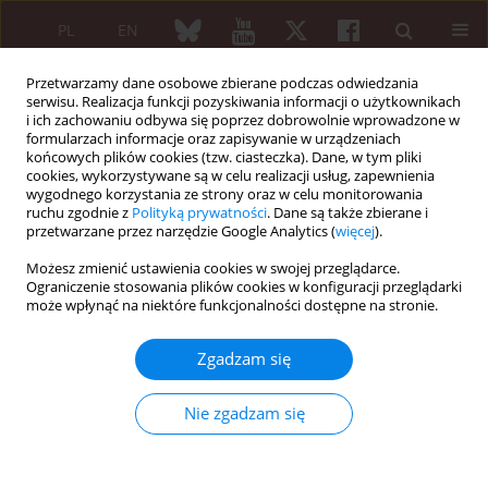
PL
EN
Przetwarzamy dane osobowe zbierane podczas odwiedzania
serwisu. Realizacja funkcji pozyskiwania informacji o użytkownikach
i ich zachowaniu odbywa się poprzez dobrowolnie wprowadzone w
formularzach informacje oraz zapisywanie w urządzeniach
końcowych plików cookies (tzw. ciasteczka). Dane, w tym pliki
cookies, wykorzystywane są w celu realizacji usług, zapewnienia
wygodnego korzystania ze strony oraz w celu monitorowania
Słowo kluczowe
reumatoidalne
ruchu zgodnie z
Polityką prywatności
. Dane są także zbierane i
zapalenie stawów
przetwarzane przez narzędzie Google Analytics (
więcej
).
Możesz zmienić ustawienia cookies w swojej przeglądarce.
Ograniczenie stosowania plików cookies w konfiguracji przeglądarki
PRACA PRZEGLĄDOWA
może wpłynąć na niektóre funkcjonalności dostępne na stronie.
Choroba nerek u chorych na reumatoidalne
zapalenie stawów
Zgadzam się
Anna Raczkiewicz
,
Zbigniew Nowak
,
Witold Tłustochowicz
Reumatologia 2014;52(5):311-318
Nie zgadzam się
DOI
:
https://doi.org/10.5114/reum.2014.46669
Streszczenie
Artykuł
(PDF)