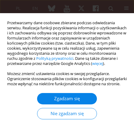
PL
EN
Przetwarzamy dane osobowe zbierane podczas odwiedzania
serwisu. Realizacja funkcji pozyskiwania informacji o użytkownikach
i ich zachowaniu odbywa się poprzez dobrowolnie wprowadzone w
formularzach informacje oraz zapisywanie w urządzeniach
końcowych plików cookies (tzw. ciasteczka). Dane, w tym pliki
cookies, wykorzystywane są w celu realizacji usług, zapewnienia
wygodnego korzystania ze strony oraz w celu monitorowania
3/2007 vol. 45
ruchu zgodnie z
Polityką prywatności
. Dane są także zbierane i
przetwarzane przez narzędzie Google Analytics (
więcej
).
Możesz zmienić ustawienia cookies w swojej przeglądarce.
Ograniczenie stosowania plików cookies w konfiguracji przeglądarki
Reumatoidalne zapalenie
może wpłynąć na niektóre funkcjonalności dostępne na stronie.
stawów jako maska kliniczna
Zgadzam się
pierwotnego zespołu Sjögrena.
Nie zgadzam się
Opis przebiegu schorzenia u
czterech chorych