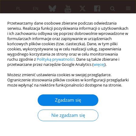
PL
EN
Przetwarzamy dane osobowe zbierane podczas odwiedzania
serwisu. Realizacja funkcji pozyskiwania informacji o użytkownikach
i ich zachowaniu odbywa się poprzez dobrowolnie wprowadzone w
formularzach informacje oraz zapisywanie w urządzeniach
końcowych plików cookies (tzw. ciasteczka). Dane, w tym pliki
cookies, wykorzystywane są w celu realizacji usług, zapewnienia
wygodnego korzystania ze strony oraz w celu monitorowania
5/2012 vol. 50
ruchu zgodnie z
Polityką prywatności
. Dane są także zbierane i
przetwarzane przez narzędzie Google Analytics (
więcej
).
PRACA ORYGINALNA
Możesz zmienić ustawienia cookies w swojej przeglądarce.
Ograniczenie stosowania plików cookies w konfiguracji przeglądarki
Losy chorych na reumatoidalne
może wpłynąć na niektóre funkcjonalności dostępne na stronie.
zapalenie stawów leczonych
Zgadzam się
metodą endoprotezoplastyki w
Nie zgadzam się
obrębie stawów kończyn
dolnych