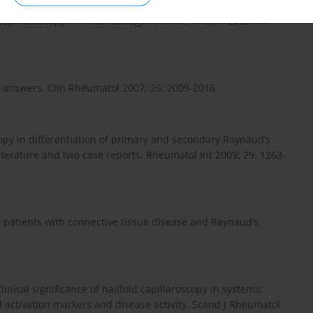
capillaroscopy in rheumatology. Arthritis Rheum 2009; 61:
d answers. Clin Rheumatol 2007; 26: 2009-2016.
opy in differentiation of primary and secondary Raynaud’s
terature and two case reports. Rheumatol Int 2009; 29: 1263-
447 patients with connective tissue disease and Raynaud’s
.
linical significance of nailfold capillaroscopy in systemic
l activation markers and disease activity. Scand J Rheumatol