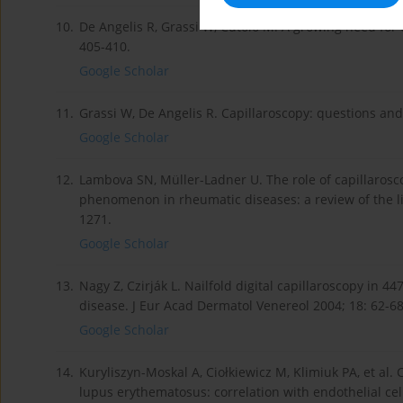
10.
De Angelis R, Grassi W, Cutolo M. A growing need for 
405-410.
Google Scholar
11.
Grassi W, De Angelis R. Capillaroscopy: questions an
Google Scholar
12.
Lambova SN, Müller-Ladner U. The role of capillarosc
phenomenon in rheumatic diseases: a review of the li
1271.
Google Scholar
13.
Nagy Z, Czirják L. Nailfold digital capillaroscopy in 
disease. J Eur Acad Dermatol Venereol 2004; 18: 62-68
Google Scholar
14.
Kuryliszyn-Moskal A, Ciołkiewicz M, Klimiuk PA, et al. C
lupus erythematosus: correlation with endothelial cel