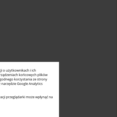
i o użytkownikach i ich
rządzeniach końcowych plików
wygodnego korzystania ze strony
z narzędzie Google Analytics
acji przeglądarki może wpłynąć na