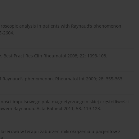
llaroscopic analysis in patients with Raynaud’s phenomenon
5-2604.
py. Best Pract Res Clin Rheumatol 2008; 22: 1093-108.
of Raynaud’s phenomenon. Rheumatol Int 2009; 28: 355-363.
czności impulsowego pola magnetycznego niskiej częstotliwości
jawem Raynauda. Acta Balneol 2011; 53: 119-123.
ja laserowa w terapii zaburzeń mikrokrążenia u pacjentów z
8.