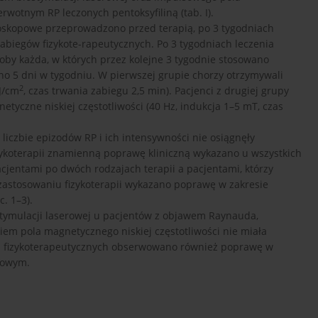
rwotnym RP leczonych pentoksyfiliną (tab. I).
roskopowe przeprowadzono przed terapią, po 3 tygodniach
zabiegów fizykote-rapeutycznych. Po 3 tygodniach leczenia
oby każda, w których przez kolejne 3 tygodnie stosowano
o 5 dni w tygodniu. W pierwszej grupie chorzy otrzymywali
2
J/cm
, czas trwania zabiegu 2,5 min). Pacjenci z drugiej grupy
tyczne niskiej częstotliwości (40 Hz, indukcja 1–5 mT, czas
 liczbie epizodów RP i ich intensywności nie osiągnęły
zykoterapii znamienną poprawę kliniczną wykazano u wszystkich
cjentami po dwóch rodzajach terapii a pacjentami, którzy
zastosowaniu fizykoterapii wykazano poprawę w zakresie
. 1–3).
ostymulacji laserowej u pacjentów z objawem Raynauda,
niem pola magnetycznego niskiej częstotliwości nie miała
h fizykoterapeutycznych obserwowano również poprawę w
powym.