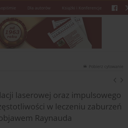
sopiśmie
Dla autorów
Książki i Konferencje
Pobierz cytowanie
acji laserowej oraz impulsowego
zęstotliwości w leczeniu zaburzeń
z objawem Raynauda