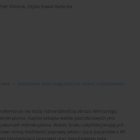
Piotr Klimiuk
,
Otylia Kowal-Bielecka
erowa
impulsowe pole magnetyczne niskiej częstotliwości
rakteryzuje się dużą różnorodnością obrazu klinicznego,
okrążenia. Kapilaroskopia wałów paznokciowych jest
 zaburzeń mikrokrążenia. Wobec braku satysfakcjonujących
anowi cenną możliwość poprawy jakości życia pacjentów z RP.
niem biostymulacji laserowej oraz impulsowego pola