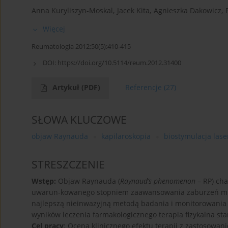
Anna Kuryliszyn-Moskal
,
Jacek Kita
,
Agnieszka Dakowicz
,
Więcej
Reumatologia 2012;50(5):410-415
DOI:
https://doi.org/10.5114/reum.2012.31400
Artykuł
(PDF)
Referencje
(27)
SŁOWA KLUCZOWE
objaw Raynauda
kapilaroskopia
biostymulacja las
STRESZCZENIE
Wstęp:
Objaw Raynauda (
Raynaud’s phenomenon
– RP) cha
uwarun-kowanego stopniem zaawansowania zaburzeń mikr
najlepszą nieinwazyjną metodą badania i monitorowania
wyników leczenia farmakologicznego terapia fizykalna st
Cel pracy
: Ocena klinicznego efektu terapii z zastosowa