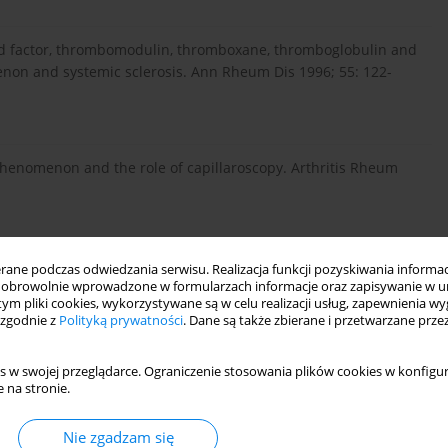
brand factor, thrombomodulin, thromboxane, thromboglobulin and
enon and systemic sclerosis. Ann Rheum Dis 1996; 55: 122-
henomenon and the role of capillaroscopy. Arthritis Rheum
ve value of nailfold capillaroscopy in patients with Raynaud’s
ne podczas odwiedzania serwisu. Realizacja funkcji pozyskiwania informacj
obrowolnie wprowadzone w formularzach informacje oraz zapisywanie w u
 tym pliki cookies, wykorzystywane są w celu realizacji usług, zapewnienia 
 zgodnie z
Polityką prywatności
. Dane są także zbierane i przetwarzane prze
sition from primary Raynaud’s phenomenon to secondary
s w swojej przeglądarce. Ograniczenie stosowania plików cookies w konfigur
comment on the article by Hirschl et al. [letter]. Arthritis
 na stronie.
Nie zgadzam się