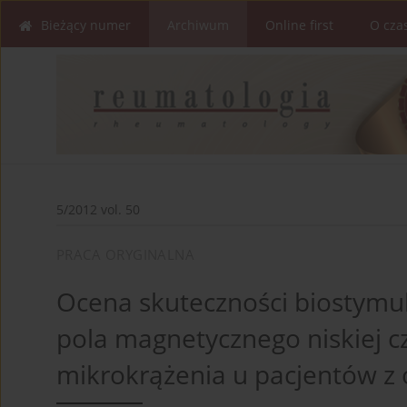
Bieżący numer
Archiwum
Online first
O cza
5/2012 vol. 50
PRACA ORYGINALNA
Ocena skuteczności biostymul
pola magnetycznego niskiej c
mikrokrążenia u pacjentów 