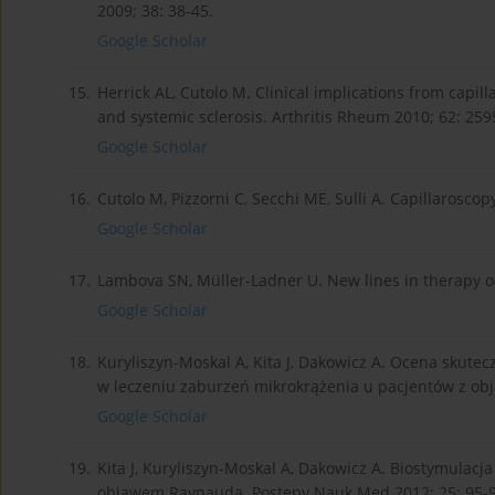
2009; 38: 38-45.
Google Scholar
15.
Herrick AL, Cutolo M. Clinical implications from capi
and systemic sclerosis. Arthritis Rheum 2010; 62: 259
Google Scholar
16.
Cutolo M, Pizzorni C, Secchi ME, Sulli A. Capillarosco
Google Scholar
17.
Lambova SN, Müller-Ladner U. New lines in therapy 
Google Scholar
18.
Kuryliszyn-Moskal A, Kita J, Dakowicz A. Ocena skute
w leczeniu zaburzeń mikrokrążenia u pacjentów z ob
Google Scholar
19.
Kita J, Kuryliszyn-Moskal A, Dakowicz A. Biostymulac
objawem Raynauda. Postępy Nauk Med 2012; 25: 95-9