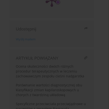
Udostępnij
Wyślij mailem
ARTYKUŁ POWIĄZANY
Ocena skuteczności dwóch różnych
procedur terapeutycznych w leczeniu
zachowawczym zespołu cieśni nadgarstka
Porównanie wartości diagnostycznej obu
klasyfikacji zmian kapilaroskopowych u
chorych z twardziną układową
Specyficzne przeciwciała przeciwjądrowe u
pacjentów z zespołem Raynauda