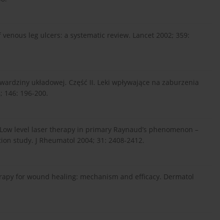
 of venous leg ulcers: a systematic review. Lancet 2002; 359:
twardziny układowej. Część II. Leki wpływające na zaburzenia
; 146: 196-200.
. Low level laser therapy in primary Raynaud’s phenomenon –
ntion study. J Rheumatol 2004; 31: 2408-2412.
therapy for wound healing: mechanism and efficacy. Dermatol