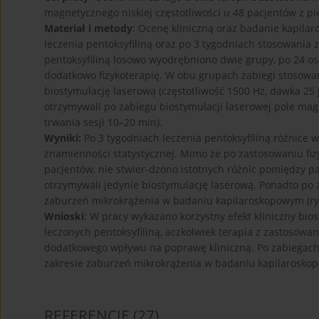
magnetycznego niskiej częstotliwości u 48 pacjentów z pie
Materiał i metody
: Ocenę kliniczną oraz badanie kapila
leczenia pentoksyfiliną oraz po 3 tygodniach stosowania 
pentoksyfiliną losowo wyodrębniono dwie grupy, po 24 os
dodatkowo fizykoterapię. W obu grupach zabiegi stosowan
biostymulację laserową (częstotliwość 1500 Hz, dawka 25 
otrzymywali po zabiegu biostymulacji laserowej pole magne
trwania sesji 10–20 min).
Wyniki:
Po 3 tygodniach leczenia pentoksyfiliną różnice w
znamienności statystycznej. Mimo że po zastosowaniu fi
pacjentów, nie stwier-dzono istotnych różnic pomiędzy pa
otrzymywali jedynie biostymulację laserową. Ponadto po 
zaburzeń mikrokrążenia w badaniu kapilaroskopowym (ryc
Wnioski
: W pracy wykazano korzystny efekt kliniczny bi
leczonych pentoksyfiliną, aczkolwiek terapia z zastosowa
dodatkowego wpływu na poprawę kliniczną. Po zabiegac
zakresie zaburzeń mikrokrążenia w badaniu kapilarosko
REFERENCJE
(27)