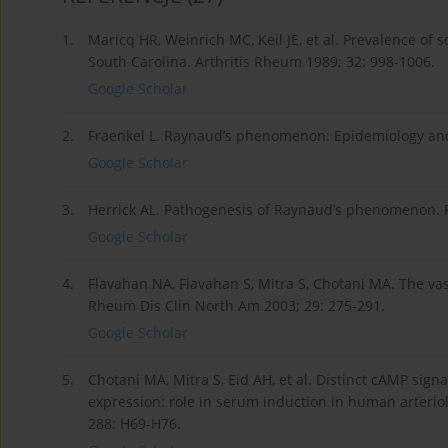
1.
Maricq HR, Weinrich MC, Keil JE, et al. Prevalence of
South Carolina. Arthritis Rheum 1989; 32: 998-1006.
Google Scholar
2.
Fraenkel L. Raynaud’s phenomenon: Epidemiology and 
Google Scholar
3.
Herrick AL. Pathogenesis of Raynaud’s phenomenon. 
Google Scholar
4.
Flavahan NA, Flavahan S, Mitra S, Chotani MA. The 
Rheum Dis Clin North Am 2003; 29: 275-291.
Google Scholar
5.
Chotani MA, Mitra S, Eid AH, et al. Distinct cAMP sig
expression: role in serum induction in human arteriol
288: H69-H76.