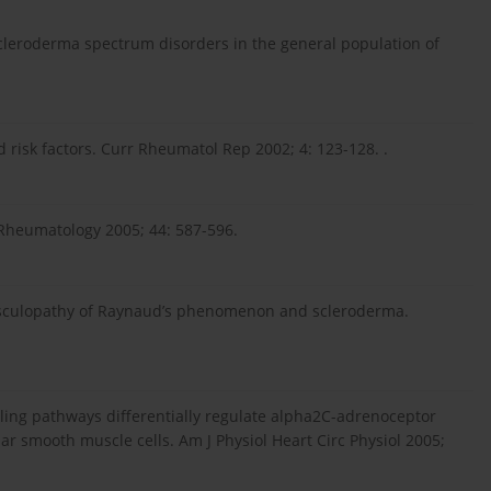
 scleroderma spectrum disorders in the general population of
risk factors. Curr Rheumatol Rep 2002; 4: 123-128. .
Rheumatology 2005; 44: 587-596.
vasculopathy of Raynaud’s phenomenon and scleroderma.
naling pathways differentially regulate alpha2C-adrenoceptor
ar smooth muscle cells. Am J Physiol Heart Circ Physiol 2005;