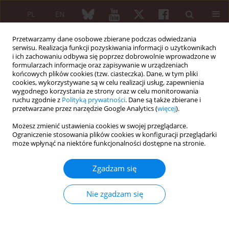
PL
EN
Przetwarzamy dane osobowe zbierane podczas odwiedzania
serwisu. Realizacja funkcji pozyskiwania informacji o użytkownikach
i ich zachowaniu odbywa się poprzez dobrowolnie wprowadzone w
formularzach informacje oraz zapisywanie w urządzeniach
końcowych plików cookies (tzw. ciasteczka). Dane, w tym pliki
cookies, wykorzystywane są w celu realizacji usług, zapewnienia
wygodnego korzystania ze strony oraz w celu monitorowania
Słowo kluczowe
aloplastyka
ruchu zgodnie z
Polityką prywatności
. Dane są także zbierane i
stawu biodrowego
przetwarzane przez narzędzie Google Analytics (
więcej
).
Możesz zmienić ustawienia cookies w swojej przeglądarce.
Ograniczenie stosowania plików cookies w konfiguracji przeglądarki
PRACA ORYGINALNA
może wpłynąć na niektóre funkcjonalności dostępne na stronie.
Losy chorych na reumatoidalne zapalenie
stawów leczonych metodą endoprotezoplastyki w
Zgadzam się
obrębie stawów kończyn dolnych
Iwona Słowińska
,
Paweł Małdyk
Nie zgadzam się
Reumatologia 2012;50(5):403-409
DOI
:
https://doi.org/10.5114/reum.2012.31399