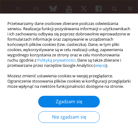
PL
EN
Przetwarzamy dane osobowe zbierane podczas odwiedzania
serwisu. Realizacja funkcji pozyskiwania informacji o użytkownikach
i ich zachowaniu odbywa się poprzez dobrowolnie wprowadzone w
formularzach informacje oraz zapisywanie w urządzeniach
końcowych plików cookies (tzw. ciasteczka). Dane, w tym pliki
cookies, wykorzystywane są w celu realizacji usług, zapewnienia
wygodnego korzystania ze strony oraz w celu monitorowania
1/2010 vol. 48
ruchu zgodnie z
Polityką prywatności
. Dane są także zbierane i
przetwarzane przez narzędzie Google Analytics (
więcej
).
PRACA ORYGINALNA
Możesz zmienić ustawienia cookies w swojej przeglądarce.
Ograniczenie stosowania plików cookies w konfiguracji przeglądarki
Finansowanie leczenia lekami
może wpłynąć na niektóre funkcjonalności dostępne na stronie.
biologicznymi chorych na
Zgadzam się
reumatoidalne i młodzieńcze
Nie zgadzam się
idiopatyczne zapalenia stawów
w ramach programów