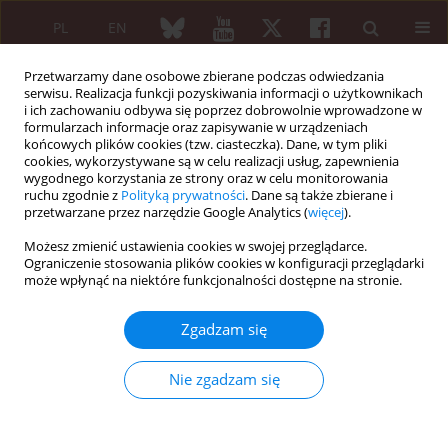
PL
EN
Przetwarzamy dane osobowe zbierane podczas odwiedzania
serwisu. Realizacja funkcji pozyskiwania informacji o użytkownikach
i ich zachowaniu odbywa się poprzez dobrowolnie wprowadzone w
formularzach informacje oraz zapisywanie w urządzeniach
końcowych plików cookies (tzw. ciasteczka). Dane, w tym pliki
cookies, wykorzystywane są w celu realizacji usług, zapewnienia
wygodnego korzystania ze strony oraz w celu monitorowania
1/2013 vol. 51
ruchu zgodnie z
Polityką prywatności
. Dane są także zbierane i
przetwarzane przez narzędzie Google Analytics (
więcej
).
PRACA ORYGINALNA
Możesz zmienić ustawienia cookies w swojej przeglądarce.
Ograniczenie stosowania plików cookies w konfiguracji przeglądarki
Skuteczność i bezpieczeństwo
może wpłynąć na niektóre funkcjonalności dostępne na stronie.
stosowania rytuksymabu u
Zgadzam się
pacjentów z aktywnym
Nie zgadzam się
reumatoidalnym zapaleniem
stawów – 5-letnie obserwacje