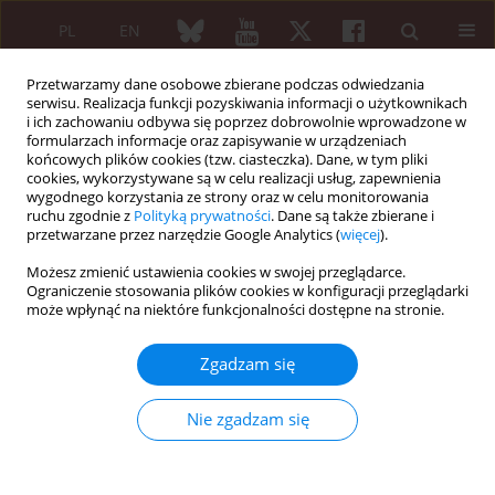
PL
EN
Przetwarzamy dane osobowe zbierane podczas odwiedzania
serwisu. Realizacja funkcji pozyskiwania informacji o użytkownikach
i ich zachowaniu odbywa się poprzez dobrowolnie wprowadzone w
formularzach informacje oraz zapisywanie w urządzeniach
końcowych plików cookies (tzw. ciasteczka). Dane, w tym pliki
cookies, wykorzystywane są w celu realizacji usług, zapewnienia
wygodnego korzystania ze strony oraz w celu monitorowania
5/2012 vol. 50
ruchu zgodnie z
Polityką prywatności
. Dane są także zbierane i
przetwarzane przez narzędzie Google Analytics (
więcej
).
PRACA PRZEGLĄDOWA
Możesz zmienić ustawienia cookies w swojej przeglądarce.
Ograniczenie stosowania plików cookies w konfiguracji przeglądarki
Antagoniści czynnika martwicy
może wpłynąć na niektóre funkcjonalności dostępne na stronie.
nowotworu α w leczeniu
Zgadzam się
reumatoidalnego zapalenia
Nie zgadzam się
stawów