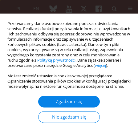
PL
EN
Przetwarzamy dane osobowe zbierane podczas odwiedzania
serwisu. Realizacja funkcji pozyskiwania informacji o użytkownikach
i ich zachowaniu odbywa się poprzez dobrowolnie wprowadzone w
formularzach informacje oraz zapisywanie w urządzeniach
końcowych plików cookies (tzw. ciasteczka). Dane, w tym pliki
cookies, wykorzystywane są w celu realizacji usług, zapewnienia
wygodnego korzystania ze strony oraz w celu monitorowania
2/2013 vol. 51
ruchu zgodnie z
Polityką prywatności
. Dane są także zbierane i
przetwarzane przez narzędzie Google Analytics (
więcej
).
PRACA ORYGINALNA
Możesz zmienić ustawienia cookies w swojej przeglądarce.
Ograniczenie stosowania plików cookies w konfiguracji przeglądarki
Analiza kosztów i wyników
może wpłynąć na niektóre funkcjonalności dostępne na stronie.
leczenia reumatoidalnego
Zgadzam się
zapalenia stawów
Nie zgadzam się
leflunomidem i metotreksatem
podawanym podskórnie