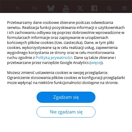
PL
EN
Przetwarzamy dane osobowe zbierane podczas odwiedzania
serwisu. Realizacja funkcji pozyskiwania informacji o użytkownikach
i ich zachowaniu odbywa się poprzez dobrowolnie wprowadzone w
formularzach informacje oraz zapisywanie w urządzeniach
końcowych plików cookies (tzw. ciasteczka). Dane, w tym pliki
cookies, wykorzystywane są w celu realizacji usług, zapewnienia
wygodnego korzystania ze strony oraz w celu monitorowania
Słowo kluczowe
metotreksat
ruchu zgodnie z
Polityką prywatności
. Dane są także zbierane i
przetwarzane przez narzędzie Google Analytics (
więcej
).
PRACA PRZEGLĄDOWA
Możesz zmienić ustawienia cookies w swojej przeglądarce.
Stężenie metotreksatu w erytrocycie a aktywność
Ograniczenie stosowania plików cookies w konfiguracji przeglądarki
może wpłynąć na niektóre funkcjonalności dostępne na stronie.
procesu chorobowego u chorych na
reumatoidalne zapalenie stawów
Zgadzam się
Sylwia Elert-Kopeć
,
Małgorzata Tłustochowicz
,
Laura Załucka
,
Grzegorz
Kopeć
,
Witold Tłustochowicz
Nie zgadzam się
Reumatologia 2013;51(5):370-374
DOI
:
https://doi.org/10.5114/reum.2013.38389
Streszczenie
Artykuł
(PDF)