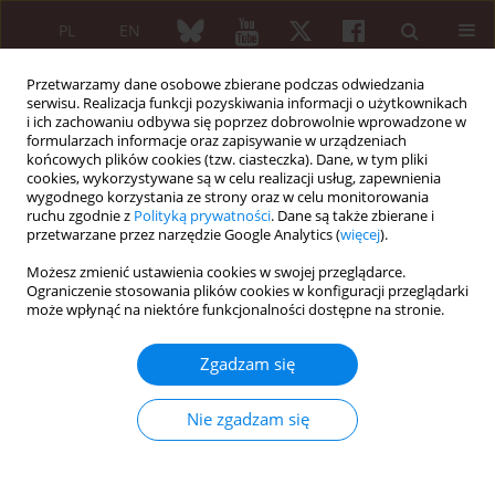
PL
EN
Przetwarzamy dane osobowe zbierane podczas odwiedzania
serwisu. Realizacja funkcji pozyskiwania informacji o użytkownikach
i ich zachowaniu odbywa się poprzez dobrowolnie wprowadzone w
formularzach informacje oraz zapisywanie w urządzeniach
końcowych plików cookies (tzw. ciasteczka). Dane, w tym pliki
cookies, wykorzystywane są w celu realizacji usług, zapewnienia
wygodnego korzystania ze strony oraz w celu monitorowania
1/2006 vol. 44
ruchu zgodnie z
Polityką prywatności
. Dane są także zbierane i
przetwarzane przez narzędzie Google Analytics (
więcej
).
Możesz zmienić ustawienia cookies w swojej przeglądarce.
Ograniczenie stosowania plików cookies w konfiguracji przeglądarki
ARTYKUŁ ORYGINALNY
może wpłynąć na niektóre funkcjonalności dostępne na stronie.
Funkcja lewej komory serca w
Zgadzam się
ocenie echokardiograficznej u
Nie zgadzam się
dzieci z twardzinopodobnym
zapaleniem mięśni