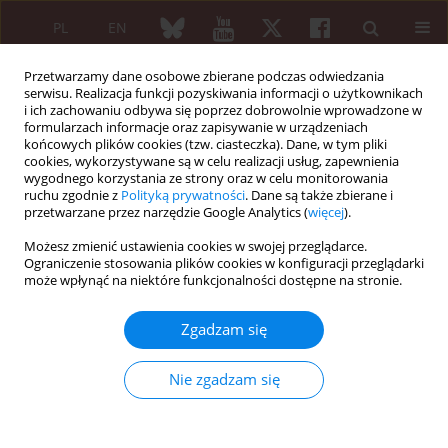
PL
EN
Przetwarzamy dane osobowe zbierane podczas odwiedzania
serwisu. Realizacja funkcji pozyskiwania informacji o użytkownikach
i ich zachowaniu odbywa się poprzez dobrowolnie wprowadzone w
formularzach informacje oraz zapisywanie w urządzeniach
końcowych plików cookies (tzw. ciasteczka). Dane, w tym pliki
cookies, wykorzystywane są w celu realizacji usług, zapewnienia
wygodnego korzystania ze strony oraz w celu monitorowania
Słowo kluczowe
dzieci
ruchu zgodnie z
Polityką prywatności
. Dane są także zbierane i
przetwarzane przez narzędzie Google Analytics (
więcej
).
OPIS PRZYPADKU
Możesz zmienić ustawienia cookies w swojej przeglądarce.
Eozynofilowe zapalenie powięzi u 5-letniego
Ograniczenie stosowania plików cookies w konfiguracji przeglądarki
może wpłynąć na niektóre funkcjonalności dostępne na stronie.
chłopca
Anna Gruenpeter
,
Iwona Lachór-Motyka
,
Daiva Gorczyca
,
Andrzej
Zgadzam się
Siwiec
Reumatologia 2013;51(3):225-228
Nie zgadzam się
DOI
:
https://doi.org/10.5114/reum.2013.35776
Streszczenie
Artykuł
(PDF)