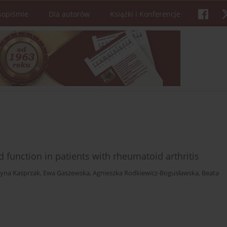
sopiśmie
Dla autorów
Książki i Konferencje
d function in patients with rheumatoid arthritis
zyna Kasprzak
,
Ewa Gaszewska
,
Agnieszka Rodkiewicz-Bogusławska
,
Beata