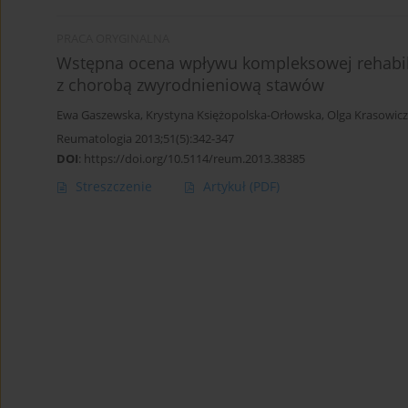
PRACA ORYGINALNA
Wstępna ocena wpływu kompleksowej rehabilit
z chorobą zwyrodnieniową stawów
Ewa Gaszewska
,
Krystyna Księżopolska-Orłowska
,
Olga Krasowic
Reumatologia 2013;51(5):342-347
DOI
:
https://doi.org/10.5114/reum.2013.38385
Streszczenie
Artykuł
(PDF)