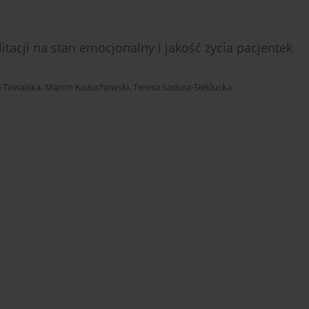
acji na stan emocjonalny i jakość życia pacjentek
z-Towalska
,
Marcin Kożuchowski
,
Teresa Sadura-Sieklucka