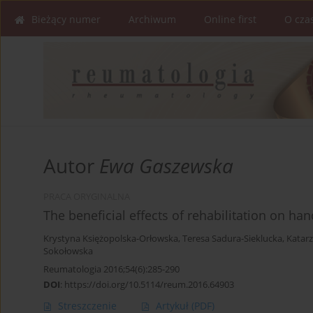
Bieżący numer
Archiwum
Online first
O cza
Autor
Ewa Gaszewska
PRACA ORYGINALNA
The beneficial effects of rehabilitation on han
Krystyna Księżopolska-Orłowska
,
Teresa Sadura-Sieklucka
,
Katar
Sokołowska
Reumatologia 2016;54(6):285-290
DOI
:
https://doi.org/10.5114/reum.2016.64903
Streszczenie
Artykuł
(PDF)