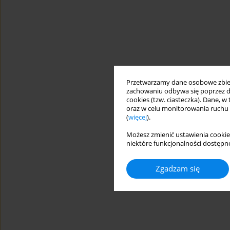
Przetwarzamy dane osobowe zbiera
zachowaniu odbywa się poprzez d
cookies (tzw. ciasteczka). Dane, w
oraz w celu monitorowania ruchu
(
więcej
).
Możesz zmienić ustawienia cookie
niektóre funkcjonalności dostępne
Zgadzam się