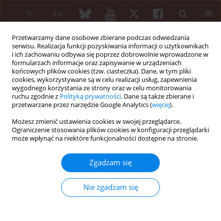
PL
EN
Przetwarzamy dane osobowe zbierane podczas odwiedzania
serwisu. Realizacja funkcji pozyskiwania informacji o użytkownikach
i ich zachowaniu odbywa się poprzez dobrowolnie wprowadzone w
formularzach informacje oraz zapisywanie w urządzeniach
końcowych plików cookies (tzw. ciasteczka). Dane, w tym pliki
cookies, wykorzystywane są w celu realizacji usług, zapewnienia
wygodnego korzystania ze strony oraz w celu monitorowania
Autor
Ghada Elazkalany
ruchu zgodnie z
Polityką prywatności
. Dane są także zbierane i
przetwarzane przez narzędzie Google Analytics (
więcej
).
Możesz zmienić ustawienia cookies w swojej przeglądarce.
PRACA ORYGINALNA
Ograniczenie stosowania plików cookies w konfiguracji przeglądarki
Anxiety and depression in primary
może wpłynąć na niektóre funkcjonalności dostępne na stronie.
knee osteoarthritis patients: are they
related to clinical features and radiographic
Zgadzam się
changes?
Nie zgadzam się
Yasmin A. Abd Elhamid
,
Ghada S. Elazkalany
,
Marwa H. Niazy
,
Angie Y.
Afifi
Reumatologia 2024;62(6):421-429
DOI
:
https://doi.org/10.5114/reum/195120