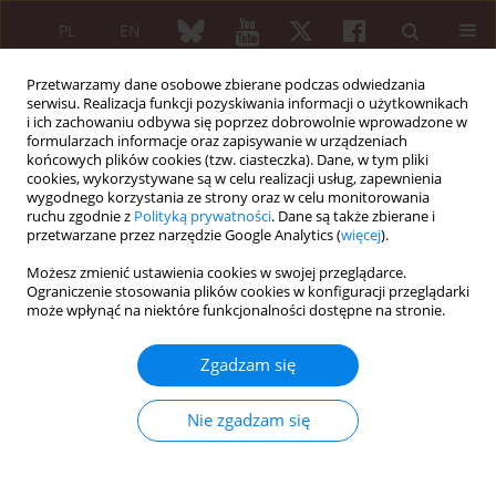
PL
EN
Przetwarzamy dane osobowe zbierane podczas odwiedzania
serwisu. Realizacja funkcji pozyskiwania informacji o użytkownikach
i ich zachowaniu odbywa się poprzez dobrowolnie wprowadzone w
formularzach informacje oraz zapisywanie w urządzeniach
końcowych plików cookies (tzw. ciasteczka). Dane, w tym pliki
cookies, wykorzystywane są w celu realizacji usług, zapewnienia
wygodnego korzystania ze strony oraz w celu monitorowania
Autor
Iwona E. Słowińska
ruchu zgodnie z
Polityką prywatności
. Dane są także zbierane i
przetwarzane przez narzędzie Google Analytics (
więcej
).
Możesz zmienić ustawienia cookies w swojej przeglądarce.
PRACA PRZEGLĄDOWA
Ograniczenie stosowania plików cookies w konfiguracji przeglądarki
Syndromes with chronic non-bacterial
może wpłynąć na niektóre funkcjonalności dostępne na stronie.
osteomyelitis in the spine
Zgadzam się
Łukasz Kubaszewski
,
Piotr Wojdasiewicz
,
Marcin Rożek
,
Iwona E.
Słowińska
,
Katarzyna Romanowska-Próchnicka
,
Radosław Słowiński
,
Łukasz A. Poniatowski
,
Robert Gasik
Nie zgadzam się
Reumatologia 2015;53(6):328-336
DOI
:
https://doi.org/10.5114/reum.2015.57639
Streszczenie
Artykuł
(PDF)