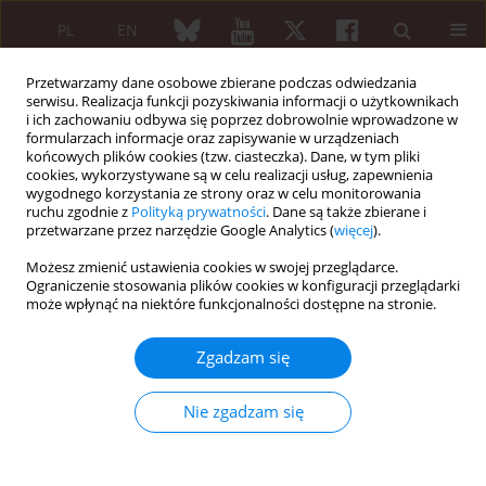
PL
EN
Przetwarzamy dane osobowe zbierane podczas odwiedzania
serwisu. Realizacja funkcji pozyskiwania informacji o użytkownikach
i ich zachowaniu odbywa się poprzez dobrowolnie wprowadzone w
formularzach informacje oraz zapisywanie w urządzeniach
końcowych plików cookies (tzw. ciasteczka). Dane, w tym pliki
cookies, wykorzystywane są w celu realizacji usług, zapewnienia
wygodnego korzystania ze strony oraz w celu monitorowania
Autor
Iwona Klimecka
ruchu zgodnie z
Polityką prywatności
. Dane są także zbierane i
przetwarzane przez narzędzie Google Analytics (
więcej
).
Możesz zmienić ustawienia cookies w swojej przeglądarce.
KRÓTKIE DONIESIENIE
Ograniczenie stosowania plików cookies w konfiguracji przeglądarki
Zalecenia postępowania diagnostycznego i
może wpłynąć na niektóre funkcjonalności dostępne na stronie.
terapeutycznego w młodzieńczym idiopatycznym
zapaleniu stawów (MIZS) o początku
Zgadzam się
uogólnionym. Stanowisko Zespołu Ekspertów
przy Konsultancie Krajowym w dziedzinie
Nie zgadzam się
reumatologii
Zbigniew Żuber
,
Lidia Rutkowska-Sak
,
Elżbieta Smolewska
,
Agnieszka
Korobowicz-Markiewicz
,
Katarzyna Kobusińska
,
Bogna Dobrzyniecka
,