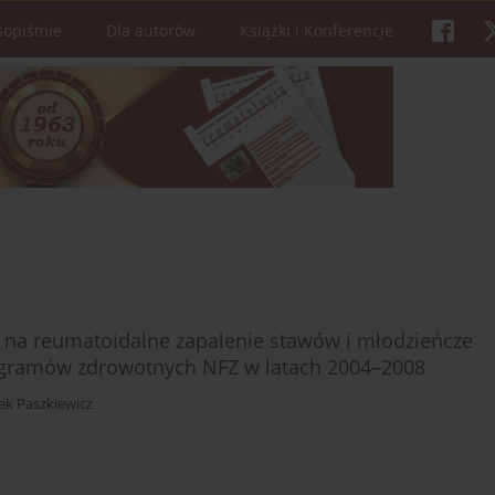
sopiśmie
Dla autorów
Książki i Konferencje
 na reumatoidalne zapalenie stawów i młodzieńcze
ogramów zdrowotnych NFZ w latach 2004–2008
ek Paszkiewicz