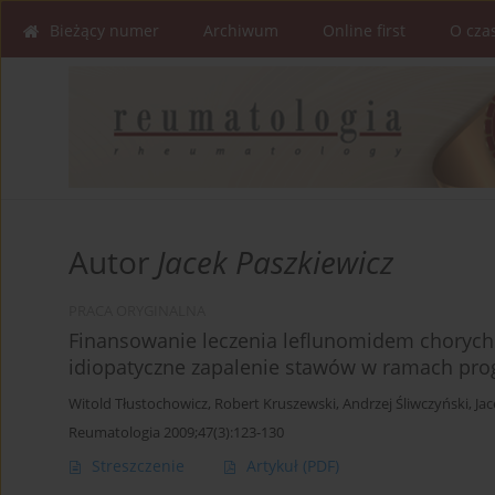
Bieżący numer
Archiwum
Online first
O cza
Autor
Jacek Paszkiewicz
PRACA ORYGINALNA
Finansowanie leczenia leflunomidem chorych
idiopatyczne zapalenie stawów w ramach pr
Witold Tłustochowicz
,
Robert Kruszewski
,
Andrzej Śliwczyński
,
Jac
Reumatologia 2009;47(3):123-130
Streszczenie
Artykuł
(PDF)