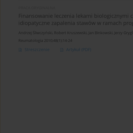
PRACA ORYGINALNA
Finansowanie leczenia lekami biologicznymi 
idiopatyczne zapalenia stawów w ramach pr
Andrzej Śliwczyński
,
Robert Kruszewski
,
Jan Binkowski
,
Jerzy Gryg
Reumatologia 2010;48(1):14-24
Streszczenie
Artykuł
(PDF)