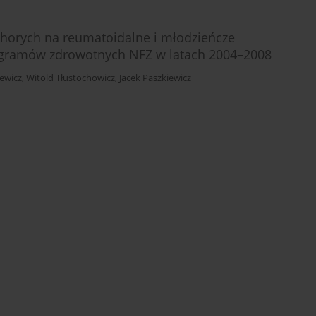
chorych na reumatoidalne i młodzieńcze
ogramów zdrowotnych NFZ w latach 2004–2008
lewicz
,
Witold Tłustochowicz
,
Jacek Paszkiewicz