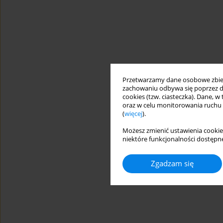
Przetwarzamy dane osobowe zbiera
zachowaniu odbywa się poprzez d
cookies (tzw. ciasteczka). Dane, w
oraz w celu monitorowania ruchu
(
więcej
).
Możesz zmienić ustawienia cookie
niektóre funkcjonalności dostępne
Zgadzam się