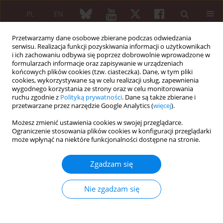
PL
EN
Przetwarzamy dane osobowe zbierane podczas odwiedzania
serwisu. Realizacja funkcji pozyskiwania informacji o użytkownikach
i ich zachowaniu odbywa się poprzez dobrowolnie wprowadzone w
formularzach informacje oraz zapisywanie w urządzeniach
końcowych plików cookies (tzw. ciasteczka). Dane, w tym pliki
cookies, wykorzystywane są w celu realizacji usług, zapewnienia
wygodnego korzystania ze strony oraz w celu monitorowania
Autor
Janusz E. Badurski
ruchu zgodnie z
Polityką prywatności
. Dane są także zbierane i
przetwarzane przez narzędzie Google Analytics (
więcej
).
Możesz zmienić ustawienia cookies w swojej przeglądarce.
Osteoartrologia
Ograniczenie stosowania plików cookies w konfiguracji przeglądarki
Epidemiologia złamań osteoporotycznych i ocena
może wpłynąć na niektóre funkcjonalności dostępne na stronie.
10-letniego ryzyka złamania w populacji kobiet
regionu Białystok (BOS-2) algorytmem FRAX™ –
Zgadzam się
WHO
Nie zgadzam się
Janusz E. Badurski
,
Andrzej Dobreńko
,
Nonna Nowak
,
Elżbieta
Jeziernicka
,
Stefan Daniluk
,
Anna Mrowiec
Reumatologia 2008;46(2):72-79