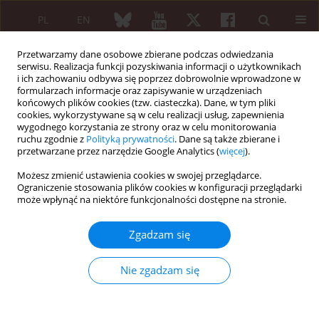
PL
EN
Przetwarzamy dane osobowe zbierane podczas odwiedzania
serwisu. Realizacja funkcji pozyskiwania informacji o użytkownikach
i ich zachowaniu odbywa się poprzez dobrowolnie wprowadzone w
formularzach informacje oraz zapisywanie w urządzeniach
końcowych plików cookies (tzw. ciasteczka). Dane, w tym pliki
cookies, wykorzystywane są w celu realizacji usług, zapewnienia
wygodnego korzystania ze strony oraz w celu monitorowania
Autor
Jolanta Zwolińska
ruchu zgodnie z
Polityką prywatności
. Dane są także zbierane i
przetwarzane przez narzędzie Google Analytics (
więcej
).
PRACA PRZEGLĄDOWA
Możesz zmienić ustawienia cookies w swojej przeglądarce.
Zastosowanie pola magnetycznego w terapii
Ograniczenie stosowania plików cookies w konfiguracji przeglądarki
może wpłynąć na niektóre funkcjonalności dostępne na stronie.
osób z reumatoidalnym zapaleniem stawów.
Przegląd piśmiennictwa
Zgadzam się
Jolanta Zwolińska
,
Monika Gąsior
,
Elżbieta Śnieżek
,
Andrzej Kwolek
Reumatologia 2016;54(4):201-206
Nie zgadzam się
DOI
:
https://doi.org/10.5114/reum.2016.62475
Streszczenie
Artykuł
(PDF)