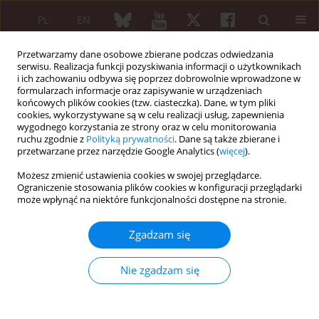
PL
EN
Przetwarzamy dane osobowe zbierane podczas odwiedzania
serwisu. Realizacja funkcji pozyskiwania informacji o użytkownikach
i ich zachowaniu odbywa się poprzez dobrowolnie wprowadzone w
formularzach informacje oraz zapisywanie w urządzeniach
końcowych plików cookies (tzw. ciasteczka). Dane, w tym pliki
cookies, wykorzystywane są w celu realizacji usług, zapewnienia
wygodnego korzystania ze strony oraz w celu monitorowania
Autor
Katarzyna Chmielowska
ruchu zgodnie z
Polityką prywatności
. Dane są także zbierane i
przetwarzane przez narzędzie Google Analytics (
więcej
).
Możesz zmienić ustawienia cookies w swojej przeglądarce.
PRACA ORYGINALNA
Ograniczenie stosowania plików cookies w konfiguracji przeglądarki
Czynniki ryzyka upadków i złamań kości u
może wpłynąć na niektóre funkcjonalności dostępne na stronie.
pacjentów chorych na reumatoidalne zapalenie
stawów
Zgadzam się
Krzysztof Tomaszewski
,
Katarzyna Chmielowska
,
Magdalena Zarychta
,
Piotr Głuszko
Nie zgadzam się
Reumatologia 2010;48(2):98-103
Streszczenie
Artykuł
(PDF)