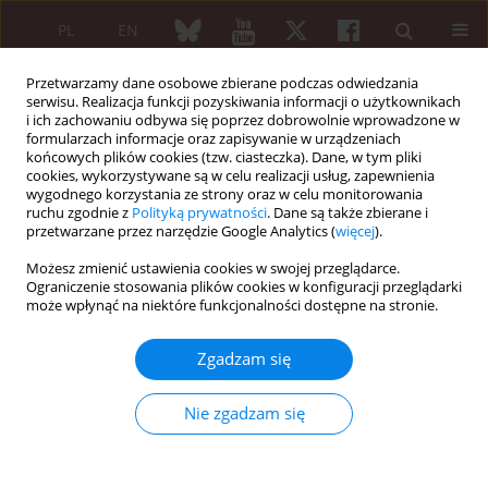
PL
EN
Przetwarzamy dane osobowe zbierane podczas odwiedzania
serwisu. Realizacja funkcji pozyskiwania informacji o użytkownikach
i ich zachowaniu odbywa się poprzez dobrowolnie wprowadzone w
formularzach informacje oraz zapisywanie w urządzeniach
końcowych plików cookies (tzw. ciasteczka). Dane, w tym pliki
cookies, wykorzystywane są w celu realizacji usług, zapewnienia
wygodnego korzystania ze strony oraz w celu monitorowania
Autor
Kinga Kościńska-Ilczyszyn
ruchu zgodnie z
Polityką prywatności
. Dane są także zbierane i
przetwarzane przez narzędzie Google Analytics (
więcej
).
Możesz zmienić ustawienia cookies w swojej przeglądarce.
OPIS PRZYPADKU
Ograniczenie stosowania plików cookies w konfiguracji przeglądarki
Hemochromatoza pierwotna z zajęciem stawów
może wpłynąć na niektóre funkcjonalności dostępne na stronie.
Kinga Kościńska-Ilczyszyn
,
Paweł Żuchowski
,
Rafał Wojciechowski
,
Zgadzam się
Sławomir Jeka
Reumatologia 2013;51(4):308-312
DOI
:
https://doi.org/10.5114/reum.2013.37256
Nie zgadzam się
Streszczenie
Artykuł
(PDF)