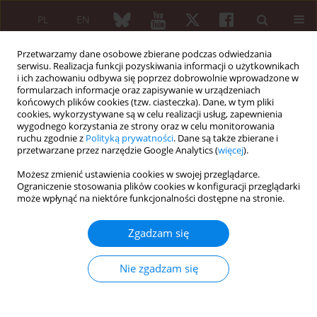
PL
EN
Przetwarzamy dane osobowe zbierane podczas odwiedzania
serwisu. Realizacja funkcji pozyskiwania informacji o użytkownikach
i ich zachowaniu odbywa się poprzez dobrowolnie wprowadzone w
formularzach informacje oraz zapisywanie w urządzeniach
końcowych plików cookies (tzw. ciasteczka). Dane, w tym pliki
cookies, wykorzystywane są w celu realizacji usług, zapewnienia
wygodnego korzystania ze strony oraz w celu monitorowania
Autor
Krzysztof Mokrzycki
ruchu zgodnie z
Polityką prywatności
. Dane są także zbierane i
przetwarzane przez narzędzie Google Analytics (
więcej
).
Możesz zmienić ustawienia cookies w swojej przeglądarce.
ARTYKUŁ PRZEGLĄDOWY/REVIEW PAPER
Ograniczenie stosowania plików cookies w konfiguracji przeglądarki
Zajęcie układu krążenia u chorych na toczeń
może wpłynąć na niektóre funkcjonalności dostępne na stronie.
rumieniowaty układowy – przegląd literatury i
własne obserwacje. Serologiczne czynniki ryzyka
Zgadzam się
powikłań kardiologicznych
Nie zgadzam się
Lidia Ostanek
,
Edyta Płońska
,
Marek Brzosko
,
Krzysztof Mokrzycki
,
Małgorzata Peregud-Pogorzelska
,
Katarzyna Fischer
Reumatologia 2005;43(6):373-378