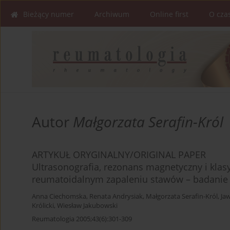
Bieżący numer
Archiwum
Online first
O cza
Autor
Małgorzata Serafin-Król
ARTYKUŁ ORYGINALNY/ORIGINAL PAPER
Ultrasonografia, rezonans magnetyczny i klas
reumatoidalnym zapaleniu stawów – badani
Anna Ciechomska
,
Renata Andrysiak
,
Małgorzata Serafin-Król
,
Ja
Królicki
,
Wiesław Jakubowski
Reumatologia 2005;43(6):301-309