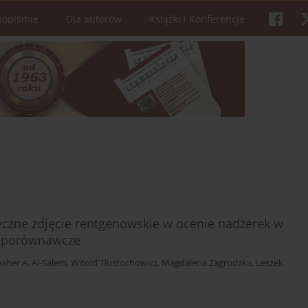
sopiśmie
Dla autorów
Książki i Konferencje
yczne zdjęcie rentgenowskie w ocenie nadżerek w
e porównawcze
waher A. Al-Salem
,
Witold Tłustochowicz
,
Magdalena Zagrodzka
,
Leszek