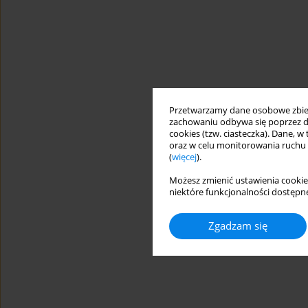
Przetwarzamy dane osobowe zbiera
zachowaniu odbywa się poprzez d
cookies (tzw. ciasteczka). Dane, w
oraz w celu monitorowania ruchu
(
więcej
).
Możesz zmienić ustawienia cookie
niektóre funkcjonalności dostępne
Zgadzam się