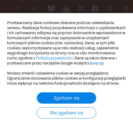
PL
EN
Przetwarzamy dane osobowe zbierane podczas odwiedzania
serwisu. Realizacja funkcji pozyskiwania informacji o użytkownikach
i ich zachowaniu odbywa się poprzez dobrowolnie wprowadzone w
formularzach informacje oraz zapisywanie w urządzeniach
końcowych plików cookies (tzw. ciasteczka). Dane, w tym pliki
cookies, wykorzystywane są w celu realizacji usług, zapewnienia
wygodnego korzystania ze strony oraz w celu monitorowania
Autor
Maria Katkowska
ruchu zgodnie z
Polityką prywatności
. Dane są także zbierane i
przetwarzane przez narzędzie Google Analytics (
więcej
).
Możesz zmienić ustawienia cookies w swojej przeglądarce.
PRZEGLĄD LITERATURY NA PODSTAWIE PRZYPADKÓW
Ograniczenie stosowania plików cookies w konfiguracji przeglądarki
Systemic lupus erythematosus and critical illness
może wpłynąć na niektóre funkcjonalności dostępne na stronie.
polyneuropathy
Zgadzam się
Maria Katkowska
,
Marta Łosoś
,
Beata Tarnacka
Reumatologia 2021;59(4):265-269
Nie zgadzam się
DOI
:
https://doi.org/10.5114/reum.2021.108686
Streszczenie
Artykuł
(PDF)