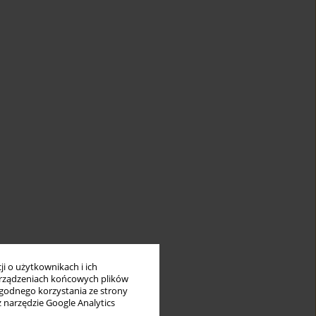
i o użytkownikach i ich
rządzeniach końcowych plików
wygodnego korzystania ze strony
z narzędzie Google Analytics