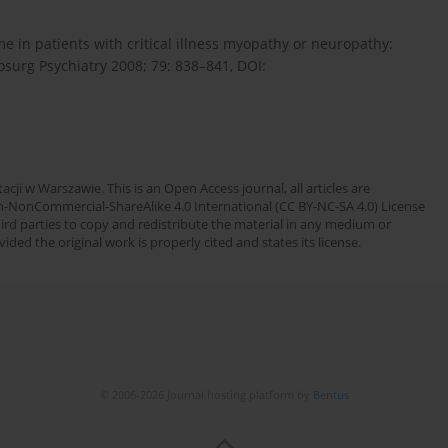
e in patients with critical illness myopathy or neuropathy:
osurg Psychiatry 2008; 79: 838–841, DOI:
cji w Warszawie. This is an Open Access journal, all articles are
n-NonCommercial-ShareAlike 4.0 International (CC BY-NC-SA 4.0) License
third parties to copy and redistribute the material in any medium or
ded the original work is properly cited and states its license.
© 2006-2026 Journal hosting platform by
Bentus