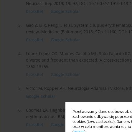
Neurosci Rep 2019; 19: 97, DOI: 10.1007/s11910-019-1
CrossRef
Google Scholar
3.
Gao Z, Li X, Peng T, et al. Systemic lupus erythematos
review. Medicine (Baltimore) 2018; 97: e11160, DOI:
CrossRef
Google Scholar
4.
López-López CO, Montes Castillo ML, Soto-Fajardo RC,
diverse and frequent than expected. A cross-sectional
185X.13755.
CrossRef
Google Scholar
5.
Victor M, Ropper AH. Neurologia Adamsa i Viktora. 8th
Google Scholar
6.
Coomes EA, Haghbayan H, Spring J, Mehta S. Fulminan
Przetwarzamy dane osobowe zbiera
erythematosus. BMJ Case Rep 2019; 12: bcr-2018-226
zachowaniu odbywa się poprzez d
cookies (tzw. ciasteczka). Dane, w
CrossRef
Google Scholar
oraz w celu monitorowania ruchu
(
więcej
).