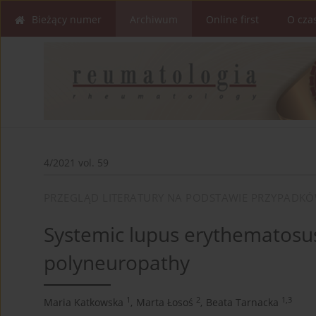
Bieżący numer
Archiwum
Online first
O cza
4/2021 vol. 59
PRZEGLĄD LITERATURY NA PODSTAWIE PRZYPADK
Systemic lupus erythematosus a
polyneuropathy
1
2
1,3
Maria Katkowska
,
Marta Łosoś
,
Beata Tarnacka