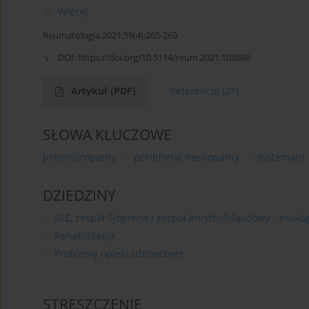
Więcej
Reumatologia 2021;59(4):265-269
DOI:
https://doi.org/10.5114/reum.2021.108686
Artykuł
(PDF)
Referencje
(21)
SŁOWA KLUCZOWE
polyneuropathy
peripheral neuropathy
systematic
DZIEDZINY
SLE, zespół Sjögrena i zespół antyfosfolipidowy - etiolo
Rehabilitacja
Problemy opieki zdrowotnej
STRESZCZENIE