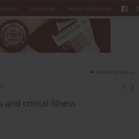
sopiśmie
Dla autorów
Książki i Konferencje
Pobierz cytowanie
ÓW
nd critical illness