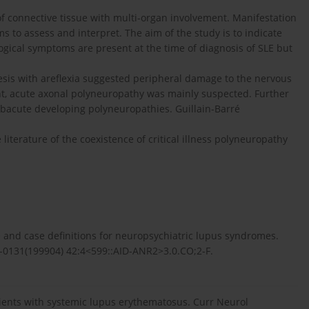
f connective tissue with multi-organ invol­vement. Manifestation
s to assess and interpret. The aim of the study is to indicate
gical symptoms are present at the time of diagnosis of SLE but
resis with areflexia suggested peripheral damage to the nervous
nt, acute axonal polyneuropathy was mainly suspected. Further
ubacute developing polyneuropathies. Guillain-Barré
literature of the coexistence of critical illness polyneuropathy
and case definitions for neuropsychiatric lupus syndromes.
9-0131(199904) 42:4<599::AID-ANR2>3.0.CO;2-F.
tients with systemic lupus erythematosus. Curr Neurol