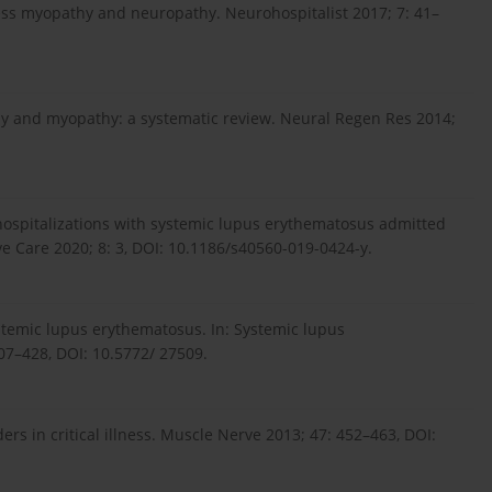
ness myo­pathy and neuropathy. Neurohospitalist 2017; 7: 41–
pathy and myopathy: a systematic review. Neural Regen Res 2014;
spitali­zations with systemic lupus erythematosus admitted
ve Care 2020; 8: 3, DOI: 10.1186/s40560-019-0424-y.
ystemic lupus erythematosus. In: Systemic lupus
07–428, DOI: 10.5772/ 27509.
rs in critical illness. Muscle Nerve 2013; 47: 452–463, DOI: