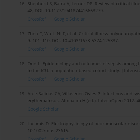
16.
Shepherd S, Batra A, Lerner DP. Review of critical ill
48, DOI: 10.1177/1941874416663279.
CrossRef
Google Scholar
17.
Zhou C, Wu L, Ni F, et al. Critical illness polyneuro
9: 101–110, DOI: 10.4103/1673-5374.125337.
CrossRef
Google Scholar
18.
Oud L. Epidemiology and outcomes of sepsis among ho
to the ICU: a population-based cohort study. J Intensi
CrossRef
Google Scholar
19.
Arce-Salinas CA, Villasenor-Ovies P. Infections and s
erythematosus. Almoalim H (ed.). IntechOpen 2012: 4
Google Scholar
20.
Lacomis D. Electrophysiology of neuromuscular disorde
10.1002/mus.23615.
CrossRef
Google Scholar