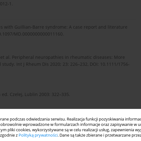
012-1.
us with Guillian-Barre syndrome: A case report and literature
 10.1097/MD.0000000000011160.
 et al. Peripheral neuropathies in rheumatic diseases: More
 study. Int J Rheum Dis 2020; 23: 226–232, DOI: 10.1111/1756-
 ed. Czelej, Lublin 2003: 322–335.
t Guillain-Barré syndrome in a patient with systemic lupus
ne podczas odwiedzania serwisu. Realizacja funkcji pozyskiwania informacj
634, DOI: 10.1136/bcr-2018-226634.
obrowolnie wprowadzone w formularzach informacje oraz zapisywanie w u
 tym pliki cookies, wykorzystywane są w celu realizacji usług, zapewnienia 
 zgodnie z
Polityką prywatności
. Dane są także zbierane i przetwarzane prze