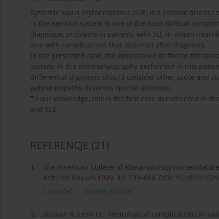
Systemic lupus erythematosus (SLE) is a chronic disease o
in the nervous system is one of the most difficult symptom
diagnostic problems in patients with SLE in whom neurolo
also with complications that occurred after diagnosis.
In the presented case, the appearance of flaccid tetrapa
system. In the electromyography performed in this patie
differential diagnosis should consider other acute and s
polyneuropathy deserves special attention.
To our knowledge, this is the first case documented in the 
and SLE.
REFERENCJE
(21)
1.
The American College of Rheumatology nomenclature 
Arthritis Rheum 1999; 42: 599–608, DOI: 10.1002/152
CrossRef
Google Scholar
2.
Shaban A, Leira EC. Neurological complications in pa