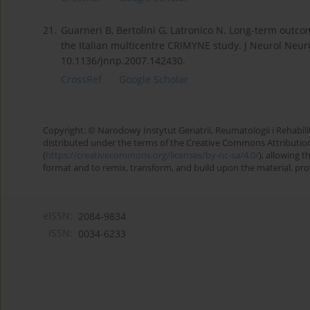
21.
Guarneri B, Bertolini G, Latronico N. Long-term outcom
the Italian multicentre CRIMYNE study. J Neurol Neur
10.1136/jnnp.2007.142430.
CrossRef
Google Scholar
Copyright: © Narodowy Instytut Geriatrii, Reumatologii i Rehabilita
distributed under the terms of the Creative Commons Attributio
(
https://creativecommons.org/licenses/by-nc-sa/4.0/
), allowing 
format and to remix, transform, and build upon the material, provi
eISSN:
2084-9834
ISSN:
0034-6233