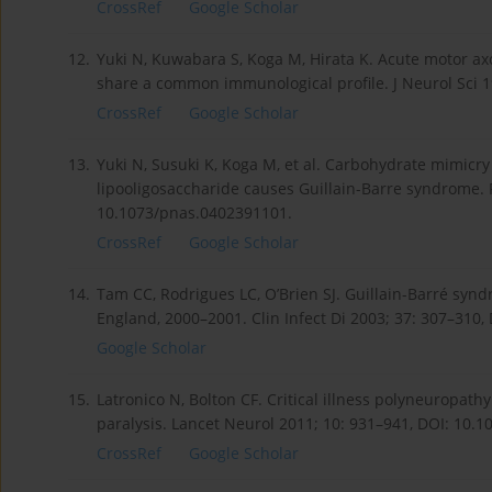
CrossRef
Google Scholar
12.
Yuki N, Kuwabara S, Koga M, Hirata K. Acute motor 
share a common immunological profile. J Neurol Sci 1
CrossRef
Google Scholar
13.
Yuki N, Susuki K, Koga M, et al. Carbohydrate mimi
lipooligosaccharide causes Guillain-Barre syndrome. 
10.1073/pnas.0402391101.
CrossRef
Google Scholar
14.
Tam CC, Rodrigues LC, O’Brien SJ. Guillain-Barré synd
England, 2000–2001. Clin Infect Di 2003; 37: 307–310,
Google Scholar
15.
Latronico N, Bolton CF. Critical illness polyneuropa
paralysis. Lancet Neurol 2011; 10: 931–941, DOI: 10.
CrossRef
Google Scholar