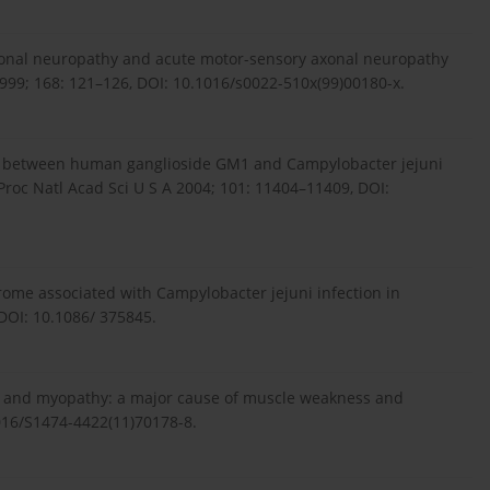
axonal neuropathy and acute motor-sensory axonal neuropathy
999; 168: 121–126, DOI: 10.1016/s0022-510x(99)00180-x.
cry between human ganglioside GM1 and Campylobacter jejuni
Proc Natl Acad Sci U S A 2004; 101: 11404–11409, DOI:
rome associated with Campylobacter jejuni infection in
 DOI: 10.1086/ 375845.
thy and myopathy: a major cause of muscle weakness and
1016/S1474-4422(11)70178-8.