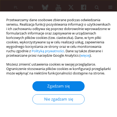
PL
EN
Przetwarzamy dane osobowe zbierane podczas odwiedzania
serwisu. Realizacja funkcji pozyskiwania informacji o użytkownikach
i ich zachowaniu odbywa się poprzez dobrowolnie wprowadzone w
formularzach informacje oraz zapisywanie w urządzeniach
końcowych plików cookies (tzw. ciasteczka). Dane, w tym pliki
cookies, wykorzystywane są w celu realizacji usług, zapewnienia
wygodnego korzystania ze strony oraz w celu monitorowania
Autor
Marta Bartnicka
ruchu zgodnie z
Polityką prywatności
. Dane są także zbierane i
przetwarzane przez narzędzie Google Analytics (
więcej
).
Możesz zmienić ustawienia cookies w swojej przeglądarce.
PRACA ORYGINALNA
Ograniczenie stosowania plików cookies w konfiguracji przeglądarki
Wartość diagnostyczna wideokapilaroskopii
może wpłynąć na niektóre funkcjonalności dostępne na stronie.
łożyska okołopaznokciowego i testu hsCRP w
ocenie subklinicznego zapalenia naczyń u
Zgadzam się
młodocianych pacjentów z objawem Raynauda
Nie zgadzam się
Anna Górska
,
Marta Bartnicka
,
Lidia Rutkowska-Sak
Reumatologia 2013;51(3):189-194
DOI
:
https://doi.org/10.5114/reum.2013.35769