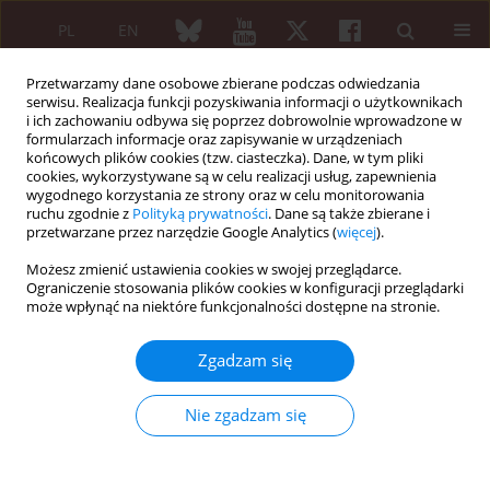
PL
EN
Przetwarzamy dane osobowe zbierane podczas odwiedzania
serwisu. Realizacja funkcji pozyskiwania informacji o użytkownikach
i ich zachowaniu odbywa się poprzez dobrowolnie wprowadzone w
formularzach informacje oraz zapisywanie w urządzeniach
końcowych plików cookies (tzw. ciasteczka). Dane, w tym pliki
cookies, wykorzystywane są w celu realizacji usług, zapewnienia
wygodnego korzystania ze strony oraz w celu monitorowania
Autor
Mohammad Rezaei Zadeh
ruchu zgodnie z
Polityką prywatności
. Dane są także zbierane i
Rukerd
przetwarzane przez narzędzie Google Analytics (
więcej
).
Możesz zmienić ustawienia cookies w swojej przeglądarce.
Ograniczenie stosowania plików cookies w konfiguracji przeglądarki
może wpłynąć na niektóre funkcjonalności dostępne na stronie.
PRACA ORYGINALNA
Kawasaki disease in children: a
Zgadzam się
retrospective cross-sectional study
Ali Hosseininasab
,
Fahime Pashang
,
Mohammad Rezaei Zadeh Rukerd
,
Nie zgadzam się
Hanieh Mirkamali
,
Mohsen Nakhaie
,
Amin Sayyadi
Reumatologia 2023;61(3):152-160
DOI
:
https://doi.org/10.5114/reum/163170