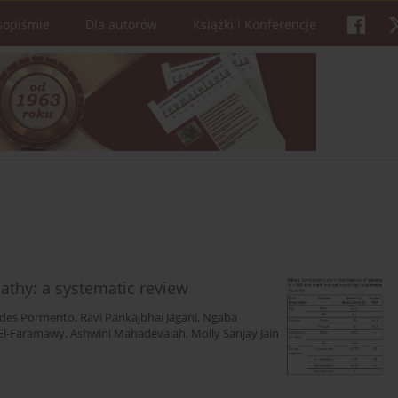
sopiśmie
Dla autorów
Książki i Konferencje
thy: a systematic review
rdes Pormento
,
Ravi Pankajbhai Jagani
,
Ngaba
El-Faramawy
,
Ashwini Mahadevaiah
,
Molly Sanjay Jain