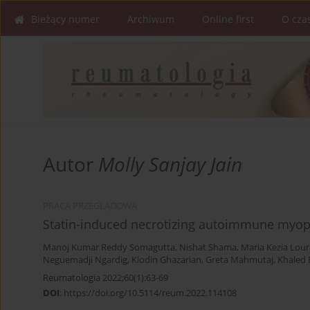
Bieżący numer
Archiwum
Online first
O cza
Autor
Molly Sanjay Jain
PRACA PRZEGLĄDOWA
Statin-induced necrotizing autoimmune myopa
Manoj Kumar Reddy Somagutta
,
Nishat Shama
,
Maria Kezia Lou
Neguemadji Ngardig
,
Klodin Ghazarian
,
Greta Mahmutaj
,
Khaled 
Reumatologia 2022;60(1):63-69
DOI
:
https://doi.org/10.5114/reum.2022.114108