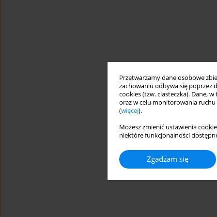
Przetwarzamy dane osobowe zbiera
zachowaniu odbywa się poprzez d
cookies (tzw. ciasteczka). Dane, w
oraz w celu monitorowania ruchu
(
więcej
).
Możesz zmienić ustawienia cookie
niektóre funkcjonalności dostępne
Zgadzam się